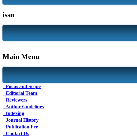
issn
Main Menu
Focus and Scope
Editorial Team
Reviewers
Author Guidelines
Indexing
Journal History
Publication Fee
Contact Us