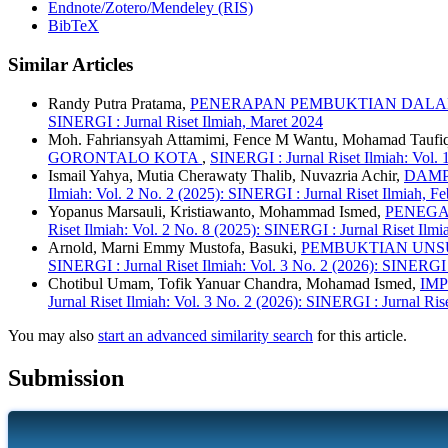
Endnote/Zotero/Mendeley (RIS)
BibTeX
Similar Articles
Randy Putra Pratama,
PENERAPAN PEMBUKTIAN DALA
SINERGI : Jurnal Riset Ilmiah, Maret 2024
Moh. Fahriansyah Attamimi, Fence M Wantu, Mohamad Taufiq
GORONTALO KOTA
,
SINERGI : Jurnal Riset Ilmiah: Vol. 
Ismail Yahya, Mutia Cherawaty Thalib, Nuvazria Achir,
DAMP
Ilmiah: Vol. 2 No. 2 (2025): SINERGI : Jurnal Riset Ilmiah, F
Yopanus Marsauli, Kristiawanto, Mohammad Ismed,
PENEGA
Riset Ilmiah: Vol. 2 No. 8 (2025): SINERGI : Jurnal Riset Ilm
Arnold, Marni Emmy Mustofa, Basuki,
PEMBUKTIAN UNS
SINERGI : Jurnal Riset Ilmiah: Vol. 3 No. 2 (2026): SINERGI :
Chotibul Umam, Tofik Yanuar Chandra, Mohamad Ismed,
IM
Jurnal Riset Ilmiah: Vol. 3 No. 2 (2026): SINERGI : Jurnal Ris
You may also
start an advanced similarity search
for this article.
Submission