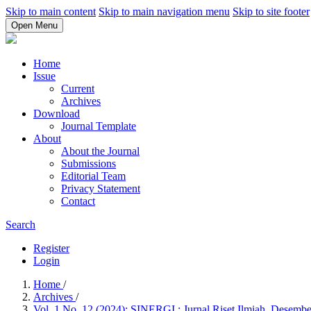
Skip to main content
Skip to main navigation menu
Skip to site footer
Open Menu
Home
Issue
Current
Archives
Download
Journal Template
About
About the Journal
Submissions
Editorial Team
Privacy Statement
Contact
Search
Register
Login
Home
/
Archives
/
Vol. 1 No. 12 (2024): SINERGI : Jurnal Riset Ilmiah, Desemb