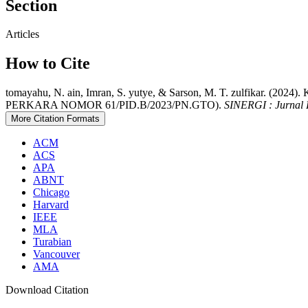
Section
Articles
How to Cite
tomayahu, N. ain, Imran, S. yutye, & Sarson, M. T. zu
PERKARA NOMOR 61/PID.B/2023/PN.GTO).
SINERGI : Jurnal R
More Citation Formats
ACM
ACS
APA
ABNT
Chicago
Harvard
IEEE
MLA
Turabian
Vancouver
AMA
Download Citation