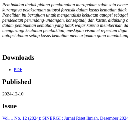
Pembuktian tindak pidana pembunuhan merupakan salah satu elemen 
kurangnya pelaksanaan autopsi forensik dalam kasus kematian tida
Penelitian ini bertujuan untuk menganalisis kekuatan autopsi seba
pendekatan perundang-undangan, konseptual, dan kasus, didukung ol
dalam pembuktian kematian yang tidak wajar karena memberikan das
mengurangi keutuhan pembuktian, meskipun visum et repertum digunak
autopsi dalam setiap kasus kematian mencurigakan guna mendukung 
Downloads
PDF
Published
2024-12-10
Issue
Vol. 1 No. 12 (2024): SINERGI : Jurnal Riset Ilmiah, Desember 202