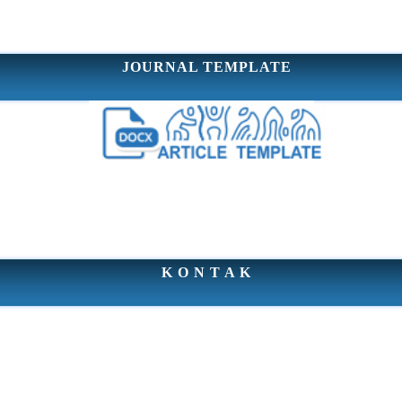
JOURNAL TEMPLATE
K O N T A K