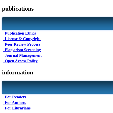
publications
Publication Ethics
License & Copyright
Peer Review Process
Plagiarism Screening
Journal Management
Open Access Policy
information
For Readers
For Authors
For Librarians