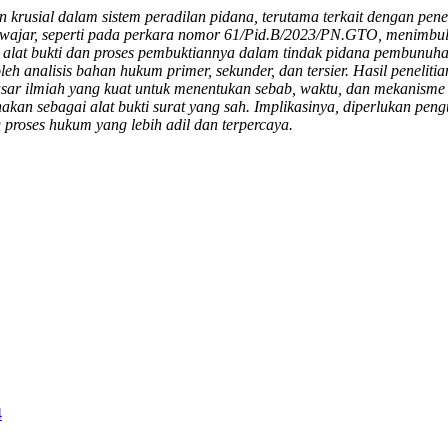
krusial dalam sistem peradilan pidana, terutama terkait dengan pen
k wajar, seperti pada perkara nomor 61/Pid.B/2023/PN.GTO, menimbu
gai alat bukti dan proses pembuktiannya dalam tindak pidana pembunuh
eh analisis bahan hukum primer, sekunder, dan tersier. Hasil peneli
ar ilmiah yang kuat untuk menentukan sebab, waktu, dan mekanisme k
an sebagai alat bukti surat yang sah. Implikasinya, diperlukan peng
proses hukum yang lebih adil dan terpercaya.
4