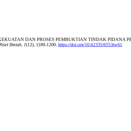
lfikar. (2024). KEKUATAN DAN PROSES PEMBUKTIAN TINDAK P
iset Ilmiah
,
1
(12), 1189-1200.
https://doi.org/10.62335/6553tw61