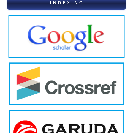
I N D E X I N G