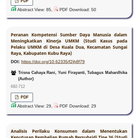
PDF
Abstract View: 85,
PDF Download: 50
Peranan Kompetensi Sumber Daya Manusia dalam
Meningkatkan Kinerja UMKM (Studi Kasus pada
Pelaku UMKM di Desa Kuala Dua, Kecamatan Sungai
Raya, Kabupaten Kubu Raya)
DOI:
https://doi.org/10.62335/f2jh8f79
Trisna Cahaya Rani, Yuni Firayanti, Tubagus Mahardhika
(Author)
692-712
PDF
Abstract View: 29,
PDF Download: 29
Analisis Perilaku Konsumen dalam Menentukan
Keputusan Pembelian Rumah Bersubsidi Tipe 36 (Studi