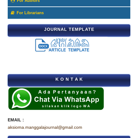
For Authors
For Librarians
JOURNAL TEMPLATE
K O N T A K
EMAIL :
aksioma.manggalajournal@gmail.com