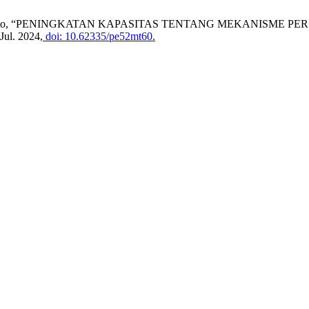
 A. N. R. Kamto, “PENINGKATAN KAPASITAS TENTANG MEKANISM
 Jul. 2024,
doi: 10.62335/pe52mt60.