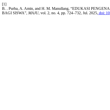
[1]
B. . Purba, A. Amin, and H. M. Manullang, “EDUKASI 
BAGI SISWA”,
MAJU
, vol. 2, no. 4, pp. 724–732, Jul. 2025,
doi: 10