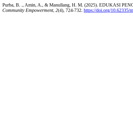
Purba, B. ., Amin, A., & Manullang, H. M. (2025). ED
Community Empowerment
,
2
(4), 724-732.
https://doi.org/10.62335/