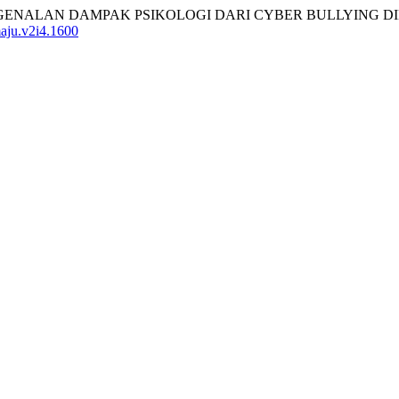
UKASI PENGENALAN DAMPAK PSIKOLOGI DARI CYBER BULLYING 
maju.v2i4.1600