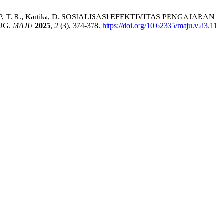
.; W, D. W.; P, T. R.; Kartika, D. SOSIALISASI EFEKTIVITA
UG.
MAJU
2025
,
2
(3), 374-378.
https://doi.org/10.62335/maju.v2i3.1