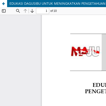
EDUKASI DAGUSIBU UNTUK MENINGKATKAN PENGETAHUAN PE