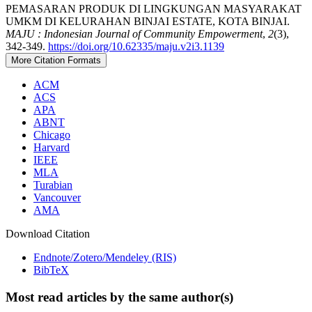
PEMASARAN PRODUK DI LINGKUNGAN MASYARAKAT
UMKM DI KELURAHAN BINJAI ESTATE, KOTA BINJAI.
MAJU : Indonesian Journal of Community Empowerment
,
2
(3),
342-349.
https://doi.org/10.62335/maju.v2i3.1139
More Citation Formats
ACM
ACS
APA
ABNT
Chicago
Harvard
IEEE
MLA
Turabian
Vancouver
AMA
Download Citation
Endnote/Zotero/Mendeley (RIS)
BibTeX
Most read articles by the same author(s)