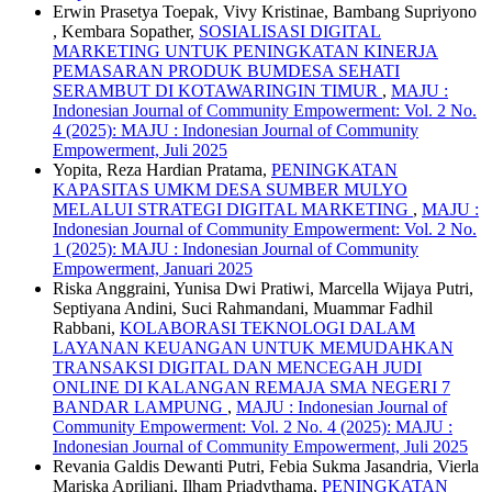
Erwin Prasetya Toepak, Vivy Kristinae, Bambang Supriyono
, Kembara Sopather,
SOSIALISASI DIGITAL
MARKETING UNTUK PENINGKATAN KINERJA
PEMASARAN PRODUK BUMDESA SEHATI
SERAMBUT DI KOTAWARINGIN TIMUR
,
MAJU :
Indonesian Journal of Community Empowerment: Vol. 2 No.
4 (2025): MAJU : Indonesian Journal of Community
Empowerment, Juli 2025
Yopita, Reza Hardian Pratama,
PENINGKATAN
KAPASITAS UMKM DESA SUMBER MULYO
MELALUI STRATEGI DIGITAL MARKETING
,
MAJU :
Indonesian Journal of Community Empowerment: Vol. 2 No.
1 (2025): MAJU : Indonesian Journal of Community
Empowerment, Januari 2025
Riska Anggraini, Yunisa Dwi Pratiwi, Marcella Wijaya Putri,
Septiyana Andini, Suci Rahmandani, Muammar Fadhil
Rabbani,
KOLABORASI TEKNOLOGI DALAM
LAYANAN KEUANGAN UNTUK MEMUDAHKAN
TRANSAKSI DIGITAL DAN MENCEGAH JUDI
ONLINE DI KALANGAN REMAJA SMA NEGERI 7
BANDAR LAMPUNG
,
MAJU : Indonesian Journal of
Community Empowerment: Vol. 2 No. 4 (2025): MAJU :
Indonesian Journal of Community Empowerment, Juli 2025
Revania Galdis Dewanti Putri, Febia Sukma Jasandria, Vierla
Mariska Apriliani, Ilham Priadythama,
PENINGKATAN