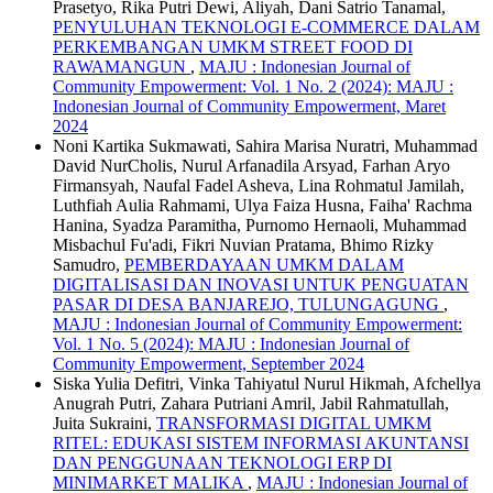
Prasetyo, Rika Putri Dewi, Aliyah, Dani Satrio Tanamal,
PENYULUHAN TEKNOLOGI E-COMMERCE DALAM
PERKEMBANGAN UMKM STREET FOOD DI
RAWAMANGUN
,
MAJU : Indonesian Journal of
Community Empowerment: Vol. 1 No. 2 (2024): MAJU :
Indonesian Journal of Community Empowerment, Maret
2024
Noni Kartika Sukmawati, Sahira Marisa Nuratri, Muhammad
David NurCholis, Nurul Arfanadila Arsyad, Farhan Aryo
Firmansyah, Naufal Fadel Asheva, Lina Rohmatul Jamilah,
Luthfiah Aulia Rahmami, Ulya Faiza Husna, Faiha' Rachma
Hanina, Syadza Paramitha, Purnomo Hernaoli, Muhammad
Misbachul Fu'adi, Fikri Nuvian Pratama, Bhimo Rizky
Samudro,
PEMBERDAYAAN UMKM DALAM
DIGITALISASI DAN INOVASI UNTUK PENGUATAN
PASAR DI DESA BANJAREJO, TULUNGAGUNG
,
MAJU : Indonesian Journal of Community Empowerment:
Vol. 1 No. 5 (2024): MAJU : Indonesian Journal of
Community Empowerment, September 2024
Siska Yulia Defitri, Vinka Tahiyatul Nurul Hikmah, Afchellya
Anugrah Putri, Zahara Putriani Amril, Jabil Rahmatullah,
Juita Sukraini,
TRANSFORMASI DIGITAL UMKM
RITEL: EDUKASI SISTEM INFORMASI AKUNTANSI
DAN PENGGUNAAN TEKNOLOGI ERP DI
MINIMARKET MALIKA
,
MAJU : Indonesian Journal of