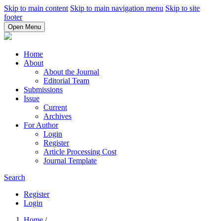
Skip to main content
Skip to main navigation menu
Skip to site
footer
Open Menu
Home
About
About the Journal
Editorial Team
Submissions
Issue
Current
Archives
For Author
Login
Register
Article Processing Cost
Journal Template
Search
Register
Login
Home
/