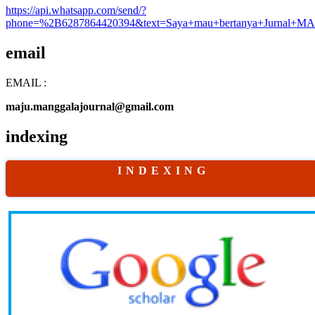
https://api.whatsapp.com/send/?
phone=%2B6287864420394&text=Saya+mau+bertanya+Jurnal+MA
email
EMAIL :
maju.manggalajournal@gmail.com
indexing
I N D E X I N G