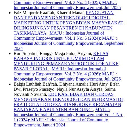
Community Empowerment: Vol. 2 No. 4 (2025): MAJU :
Indonesian Journal of Community Empowerment, Juli 2025
Faiz Muqorrir Kaaffah, Khaerul Manaf,
PENGUATAN
DAN PENDAMPINGAN TEKNOLOGI DIGITAL
MARKETING UNTUK PENGABDIAN MASYARAKAT
DILINGKUNGAN PESANTREN DI KABUPATEN
TASIKMALAYA
,
MAJU : Indonesian Journal of
Community Empowerment: Vol. 1 No. 5 (2024): MAJU :
Indonesian Journal of Community Empowerment, September
2024
Ruri Supatmi, Rangga Mega Putra, Ariyani,
KELAS
BAHASA INGGRIS UNTUK UMKM DALAM
MENDUKUNG PEMASARAN PRODUK LOKAL KE
PASAR GLOBAL
,
MAJU : Indonesian Journal of
Community Empowerment: Vol. 3 No. 4 (2026): MAJU :
Indonesian Journal of Community Empowerment, Juli 2026
Balqis Luthfiah Bah’rah, Dhiyana Amalia Huri Ainy, Erfan
Dwi Prasetyo Prasetyo, Nayla Nur Assyfa Assyfa, Salma
Novianti Novianti,
EDUKASI BIJAK DAN CERDAS
MENGGUNAKAN TEKNOLOGI DAN INFORMASI DI
ERA DIGITAL DI DESA KIANGROKE KECAMATAN
BANJARAN KABUPATEN BANDUNG
,
MAJU :
Indonesian Journal of Community Empowerment: Vol. 1 No.
1 (2024): MAJU : Indonesian Journal of Community
Empowerment, Januari 2024