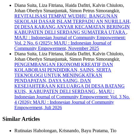
Diana Suita, Liza Fitriana, Haida Dafitri, Kalvin Chiuloto,
Johan Oberlyn Simanjuntak, Simon Petrus Simorangkir,
REVITALISASI TEMPAT WUDHU BANGUNAN
SEKOLAH DASAR ISLAM TERPADU AN NURILLAH,
DI DESA KARANG ANYAR KECAMATAN BERINGIN
KABUPATEN DELI SERDANG SUMATERA UTARA
,
MAJU : Indonesian Journal of Community Empowerment:
Vol. 2 No. 6 (2025): MAJU : Indonesian Journal of
Community Empowerment, November 2025
Diana Suita, Liza Fitriana, Haida Dafitri, Kalvin Chiuloto,
Johan Oberlyn Simanjuntak, Simon Petrus Simorangkir,
PENGEMBANGAN EKONOMI KREATIF DAN
KOLABORASI PENDIDIKAN, SAINS, SERTA
TEKNOLOGI UNTUK MENINGKATKAN
PENDAPATAN, DAYA SAING, DAN
KESEJAHTERAAN KELUARGA DI DESA BATANG
KUIS, KABUPATEN DELI SERDANG
,
MAJU :
Indonesian Journal of Community Empowerment: Vol. 3 No.
4 (2026): MAJU : Indonesian Journal of Community
Empowerment, Juli 2026
Similar Articles
Rutinaias Haholongan, Krisnando, Bayu Pratama, Tio