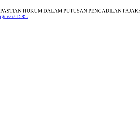
N ASAS KEPASTIAN HUKUM DALAM PUTUSAN PENGADILAN PA
rgi.v2i7.1585.