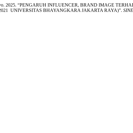
jo Sri Sumantyo. 2025. “PENGARUH INFLUENCER, BRAND IMA
2021 UNIVERSITAS BHAYANGKARA JAKARTA RAYA)”.
SINE