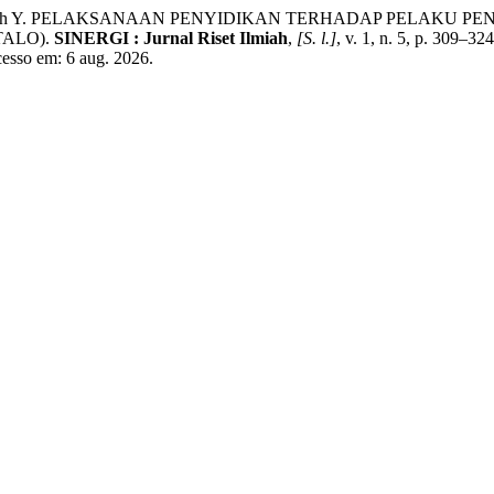
ia Rahmah Y. PELAKSANAAN PENYIDIKAN TERHADAP PELA
TALO).
SINERGI : Jurnal Riset Ilmiah
,
[S. l.]
, v. 1, n. 5, p. 309–32
cesso em: 6 aug. 2026.