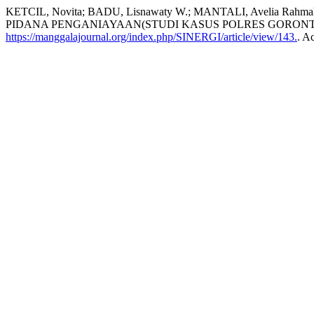
KETCIL, Novita; BADU, Lisnawaty W.; MANTALI, Avel
PIDANA PENGANIAYAAN(STUDI KASUS POLRES GORON
https://manggalajournal.org/index.php/SINERGI/article/view/143.
. A