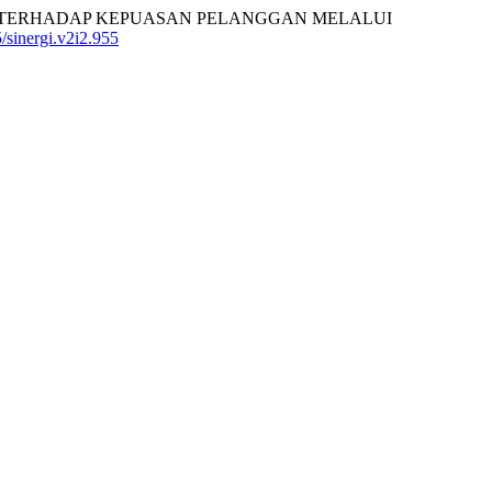
N LOKASI TERHADAP KEPUASAN PELANGGAN MELALUI
5/sinergi.v2i2.955