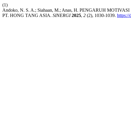
(1)
Andoko, N. S. A.; Siahaan, M.; Anas, H. PENGARUH M
PT. HONG TANG ASIA.
SINERGI
2025
,
2
(2), 1030-1039.
https:/