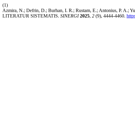
(1)
Azmira, N.; Defrin, D.; Burhan, I. R.; Rustam, E.; Antoniu
LITERATUR SISTEMATIS.
SINERGI
2025
,
2
(9), 4444-4460.
http