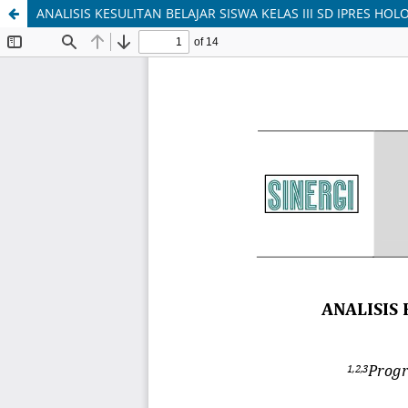
ANALISIS KESULITAN BELAJAR SISWA KELAS III SD IPRES HO