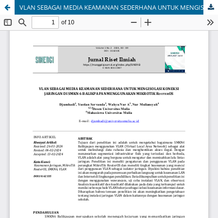
VLAN SEBAGAI MEDIA KEAMANAN SEDERHANA UNTUK MENGISOLASI JARINGAN DI SMKN6 BALIKPAPAN MENGGUNAKAN MIKROTIK ROUTER