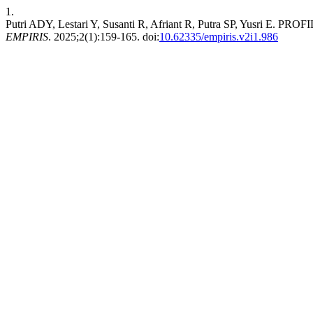
1.
Putri ADY, Lestari Y, Susanti R, Afriant R, Putra SP, Yusr
EMPIRIS
. 2025;2(1):159-165. doi:
10.62335/empiris.v2i1.986