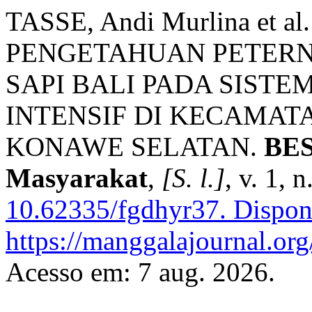
TASSE, Andi Murlina et 
PENGETAHUAN PETER
SAPI BALI PADA SIST
INTENSIF DI KECAMAT
KONAWE SELATAN.
BES
Masyarakat
,
[S. l.]
, v. 1, 
10.62335/fgdhyr37.
Dispon
https://manggalajournal.or
Acesso em: 7 aug. 2026.