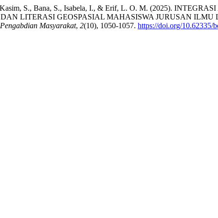
yani, L., Kasim, S., Bana, S., Isabela, I., & Erif, L. O. M. (2
DAN LITERASI GEOSPASIAL MAHASISWA JURUSAN ILM
 Pengabdian Masyarakat
,
2
(10), 1050-1057.
https://doi.org/10.62335/