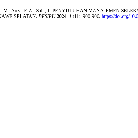
D.; Tasse, A. M.; Auza, F. A.; Saili, T. PENYULUHAN MANAJE
NAWE SELATAN.
BESIRU
2024
,
1
(11), 900-906.
https://doi.org/10