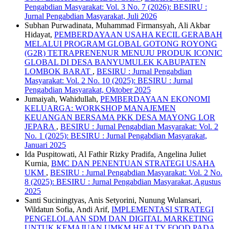
Pengabdian Masyarakat: Vol. 3 No. 7 (2026): BESIRU :
Jurnal Pengabdian Masyarakat, Juli 2026
Subhan Purwadinata, Muhammad Firmansyah, Ali Akbar
Hidayat,
PEMBERDAYAAN USAHA KECIL GERABAH
MELALUI PROGRAM GLOBAL GOTONG ROYONG
(G2R) TETRAPRENENUR MENUJU PRODUK ICONIC
GLOBAL DI DESA BANYUMULEK KABUPATEN
LOMBOK BARAT
,
BESIRU : Jurnal Pengabdian
Masyarakat: Vol. 2 No. 10 (2025): BESIRU : Jurnal
Pengabdian Masyarakat, Oktober 2025
Jumaiyah, Wahidullah,
PEMBERDAYAAN EKONOMI
KELUARGA: WORKSHOP MANAJEMEN
KEUANGAN BERSAMA PKK DESA MAYONG LOR
JEPARA
,
BESIRU : Jurnal Pengabdian Masyarakat: Vol. 2
No. 1 (2025): BESIRU : Jurnal Pengabdian Masyarakat,
Januari 2025
Ida Puspitowati, Al Fathir Rizky Pradifa, Angelina Juliet
Kurnia,
BMC DAN PENENTUAN STRATEGI USAHA
UKM
,
BESIRU : Jurnal Pengabdian Masyarakat: Vol. 2 No.
8 (2025): BESIRU : Jurnal Pengabdian Masyarakat, Agustus
2025
Santi Suciningtyas, Anis Setyorini, Nunung Wulansari,
Wildatun Sofia, Andi Arif,
IMPLEMENTASI STRATEGI
PENGELOLAAN SDM DAN DIGITAL MARKETING
UNTUK KEMAJUAN UMKM HEALTY FOOD PADA