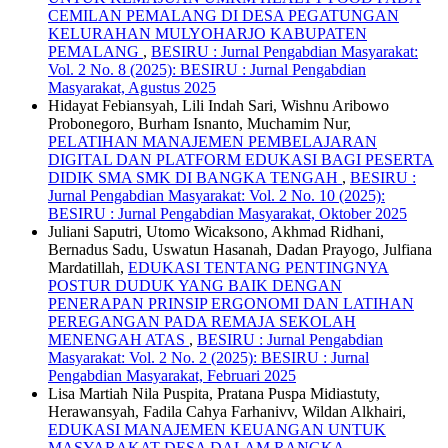
CEMILAN PEMALANG DI DESA PEGATUNGAN
KELURAHAN MULYOHARJO KABUPATEN
PEMALANG
,
BESIRU : Jurnal Pengabdian Masyarakat:
Vol. 2 No. 8 (2025): BESIRU : Jurnal Pengabdian
Masyarakat, Agustus 2025
Hidayat Febiansyah, Lili Indah Sari, Wishnu Aribowo
Probonegoro, Burham Isnanto, Muchamim Nur,
PELATIHAN MANAJEMEN PEMBELAJARAN
DIGITAL DAN PLATFORM EDUKASI BAGI PESERTA
DIDIK SMA SMK DI BANGKA TENGAH
,
BESIRU :
Jurnal Pengabdian Masyarakat: Vol. 2 No. 10 (2025):
BESIRU : Jurnal Pengabdian Masyarakat, Oktober 2025
Juliani Saputri, Utomo Wicaksono, Akhmad Ridhani,
Bernadus Sadu, Uswatun Hasanah, Dadan Prayogo, Julfiana
Mardatillah,
EDUKASI TENTANG PENTINGNYA
POSTUR DUDUK YANG BAIK DENGAN
PENERAPAN PRINSIP ERGONOMI DAN LATIHAN
PEREGANGAN PADA REMAJA SEKOLAH
MENENGAH ATAS
,
BESIRU : Jurnal Pengabdian
Masyarakat: Vol. 2 No. 2 (2025): BESIRU : Jurnal
Pengabdian Masyarakat, Februari 2025
Lisa Martiah Nila Puspita, Pratana Puspa Midiastuty,
Herawansyah, Fadila Cahya Farhanivv, Wildan Alkhairi,
EDUKASI MANAJEMEN KEUANGAN UNTUK
MASYARAKAT DESA DALAM RANGKA