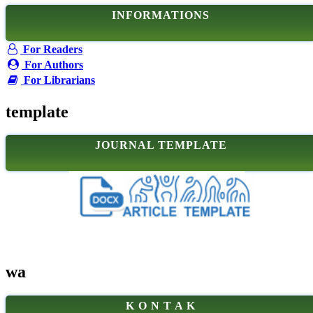
INFORMATIONS
For Readers
For Authors
For Librarians
template
JOURNAL TEMPLATE
wa
K O N T A K