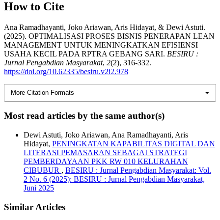
How to Cite
Ana Ramadhayanti, Joko Ariawan, Aris Hidayat, & Dewi Astuti.
(2025). OPTIMALISASI PROSES BISNIS PENERAPAN LEAN
MANAGEMENT UNTUK MENINGKATKAN EFISIENSI
USAHA KECIL PADA RPTRA GEBANG SARI.
BESIRU :
Jurnal Pengabdian Masyarakat
,
2
(2), 316-332.
https://doi.org/10.62335/besiru.v2i2.978
More Citation Formats
Most read articles by the same author(s)
Dewi Astuti, Joko Ariawan, Ana Ramadhayanti, Aris
Hidayat,
PENINGKATAN KAPABILITAS DIGITAL DAN
LITERASI PEMASARAN SEBAGAI STRATEGI
PEMBERDAYAAN PKK RW 010 KELURAHAN
CIBUBUR
,
BESIRU : Jurnal Pengabdian Masyarakat: Vol.
2 No. 6 (2025): BESIRU : Jurnal Pengabdian Masyarakat,
Juni 2025
Similar Articles