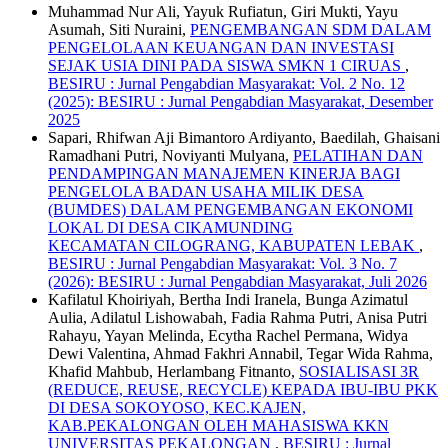
Muhammad Nur Ali, Yayuk Rufiatun, Giri Mukti, Yayu
Asumah, Siti Nuraini,
PENGEMBANGAN SDM DALAM
PENGELOLAAN KEUANGAN DAN INVESTASI
SEJAK USIA DINI PADA SISWA SMKN 1 CIRUAS
,
BESIRU : Jurnal Pengabdian Masyarakat: Vol. 2 No. 12
(2025): BESIRU : Jurnal Pengabdian Masyarakat, Desember
2025
Sapari, Rhifwan Aji Bimantoro Ardiyanto, Baedilah, Ghaisani
Ramadhani Putri, Noviyanti Mulyana,
PELATIHAN DAN
PENDAMPINGAN MANAJEMEN KINERJA BAGI
PENGELOLA BADAN USAHA MILIK DESA
(BUMDES) DALAM PENGEMBANGAN EKONOMI
LOKAL DI DESA CIKAMUNDING
KECAMATAN CILOGRANG, KABUPATEN LEBAK
,
BESIRU : Jurnal Pengabdian Masyarakat: Vol. 3 No. 7
(2026): BESIRU : Jurnal Pengabdian Masyarakat, Juli 2026
Kafilatul Khoiriyah, Bertha Indi Iranela, Bunga Azimatul
Aulia, Adilatul Lishowabah, Fadia Rahma Putri, Anisa Putri
Rahayu, Yayan Melinda, Ecytha Rachel Permana, Widya
Dewi Valentina, Ahmad Fakhri Annabil, Tegar Wida Rahma,
Khafid Mahbub, Herlambang Fitnanto,
SOSIALISASI 3R
(REDUCE, REUSE, RECYCLE) KEPADA IBU-IBU PKK
DI DESA SOKOYOSO, KEC.KAJEN,
KAB.PEKALONGAN OLEH MAHASISWA KKN
UNIVERSITAS PEKALONGAN
,
BESIRU : Jurnal