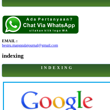
EMAIL :
besiru.manggalajournal@gmail.com
indexing
I N D E X I N G