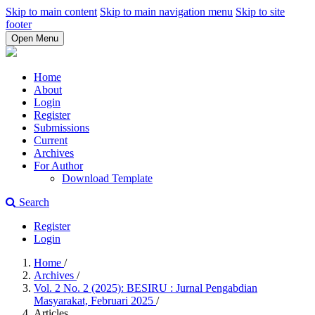
Skip to main content
Skip to main navigation menu
Skip to site
footer
Open Menu
Home
About
Login
Register
Submissions
Current
Archives
For Author
Download Template
Search
Register
Login
Home
/
Archives
/
Vol. 2 No. 2 (2025): BESIRU : Jurnal Pengabdian
Masyarakat, Februari 2025
/
Articles