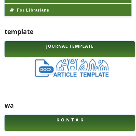
For Librarians
template
JOURNAL TEMPLATE
wa
K O N T A K