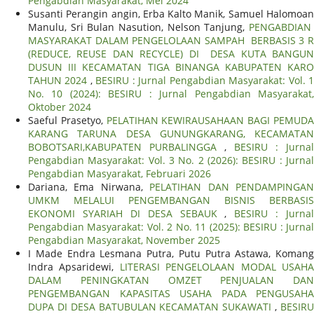
Pengabdian Masyarakat, Mei 2024
Susanti Perangin angin, Erba Kalto Manik, Samuel Halomoan
Manulu, Sri Bulan Nasution, Nelson Tanjung,
PENGABDIAN
MASYARAKAT DALAM PENGELOLAAN SAMPAH BERBASIS 3 R
(REDUCE, REUSE DAN RECYCLE) DI DESA KUTA BANGUN
DUSUN III KECAMATAN TIGA BINANGA KABUPATEN KARO
TAHUN 2024
,
BESIRU : Jurnal Pengabdian Masyarakat: Vol. 
No. 10 (2024): BESIRU : Jurnal Pengabdian Masyarakat,
Oktober 2024
Saeful Prasetyo,
PELATIHAN KEWIRAUSAHAAN BAGI PEMUD
KARANG TARUNA DESA GUNUNGKARANG, KECAMATAN
BOBOTSARI,KABUPATEN PURBALINGGA
,
BESIRU : Jurnal
Pengabdian Masyarakat: Vol. 3 No. 2 (2026): BESIRU : Jurnal
Pengabdian Masyarakat, Februari 2026
Dariana, Ema Nirwana,
PELATIHAN DAN PENDAMPINGA
UMKM MELALUI PENGEMBANGAN BISNIS BERBASIS
EKONOMI SYARIAH DI DESA SEBAUK
,
BESIRU : Jurnal
Pengabdian Masyarakat: Vol. 2 No. 11 (2025): BESIRU : Jurnal
Pengabdian Masyarakat, November 2025
I Made Endra Lesmana Putra, Putu Putra Astawa, Komang
Indra Apsaridewi,
LITERASI PENGELOLAAN MODAL USAH
DALAM PENINGKATAN OMZET PENJUALAN DAN
PENGEMBANGAN KAPASITAS USAHA PADA PENGUSAHA
DUPA DI DESA BATUBULAN KECAMATAN SUKAWATI
,
BESIR