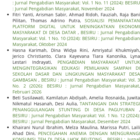
: Jurnal Pengabdian Masyarakat: Vol. 1 No. 11 (2024): BESIRU
: Jurnal Pengabdian Masyarakat, November 2024
Fitri Yanti, Arisman Sabir, Ahmad Ridoh, Fauziah, Raja Bani
Pilitan, Thomas Adrino Putra,
SOSIALISI PEMANFAATA
PLATFORM DIGITAL UNTUK MENINGKATKAN EKONOMI
MASYARAKAT DI DESA DATAR
,
BESIRU : Jurnal Pengabdian
Masyarakat: Vol. 1 No. 10 (2024): BESIRU : Jurnal Pengabdian
Masyarakat, Oktober 2024
Hasna Karimah, Dina Widya Rini, Amriyatul Khukmiyah,
Jerico Christianto, Clara Kayevana Tiara Kanonika, Lyna
Lestari Indrayati,
PENGABDIAN MASYARAKAT UNTUK
MENGINTEGRASIKAN EDUKASI PEMILAHAN SAMPAH DI
SEKOLAH DASAR DAN LINGKUNGAN MASYARAKAT DESA
GAMBASAN
,
BESIRU : Jurnal Pengabdian Masyarakat: Vol. 3
No. 2 (2026): BESIRU : Jurnal Pengabdian Masyarakat,
Februari 2026
Beti Susilawati, Kamilatun Abdiyah, Amelia Rosnaida, Juwita
Nikmatul Hasanah, Desi Aulia,
TANTANGAN DAN STRATEGI
PENANGGULANGAN STUNTING DI DESA PAGUYUBAN
,
BESIRU : Jurnal Pengabdian Masyarakat: Vol. 1 No. 12 (2024):
BESIRU : Jurnal Pengabdian Masyarakat, Desember 2024
Khairani Nurul Ibrahim, Melza Maulina, Marissa Putri, Laili
Ahad Dini,
PENCEGAHAN ANEMIA DENGAN MENGURANG
KONSUMSI TEH DI DESA LHOK BEUTONG
,
BESIRU : Jurna