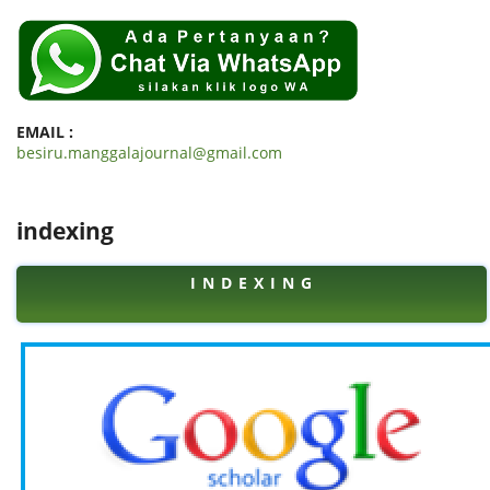
EMAIL :
besiru.manggalajournal@gmail.com
indexing
I N D E X I N G