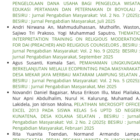
PENGELOLAAN DANA USAHA BAGI PENGELOLA WISATA
EDUKASI PERTANIAN DAN PETERNAKAN DI BOYOLALI
,
BESIRU : Jurnal Pengabdian Masyarakat: Vol. 2 No. 7 (2025):
BESIRU : Jurnal Pengabdian Masyarakat, Juli 2025
Andri Nirwana An, Mahmudulhassan, Muthoifin, Waston,
Sajiwo Tri Prakoso, Yogi Muhammad Saputro,
THEMATIC
INTERPRETATION TRAINING ON RELIGIOUS MODERATION
FOR DAI (PREACHER) AND RELIGIOUS COUNSELORS
,
BESIRU :
Jurnal Pengabdian Masyarakat: Vol. 2 No. 9 (2025): BESIRU :
Jurnal Pengabdian Masyarakat, September 2025
Agus Susanti, Komala Sari,
PEMAHAMAN LINGKUNGA
BERKELANJUTAN MELALUI ECOPRINTING PADA MASYARAKAT
DESA MEKAR JAYA MERBAU MATARAM LAMPUNG SELATAN
,
BESIRU : Jurnal Pengabdian Masyarakat: Vol. 2 No. 5 (2025):
BESIRU : Jurnal Pengabdian Masyarakat, Mei 2025
Novandri Daniel Bagaisar, Musa Erikson Illu, Maxi Plailaka,
Nur Apni Abdulhalim, Nurul H. Kalurung, Muhamad A.
Lakidela, Jon Idrison Molina,
PELATIHAN MICROSOFT OFFICE
EXCEL 2013 PADA SISWA KELAS 5-6 UPTD SD NEGERI
KUNATENA, DESA KOLANA SELATAN
,
BESIRU : Jurnal
Pengabdian Masyarakat: Vol. 2 No. 2 (2025): BESIRU : Jurnal
Pengabdian Masyarakat, Februari 2025
Rita Yuanita Toendan, Normand Armando Lampe,
PENINGKATAN PERAN PEGAWAI WANITA DI LINGKUNGAN