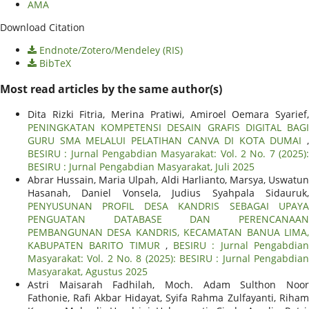
AMA
Download Citation
Endnote/Zotero/Mendeley (RIS)
BibTeX
Most read articles by the same author(s)
Dita Rizki Fitria, Merina Pratiwi, Amiroel Oemara Syarief,
PENINGKATAN KOMPETENSI DESAIN GRAFIS DIGITAL BAGI
GURU SMA MELALUI PELATIHAN CANVA DI KOTA DUMAI
,
BESIRU : Jurnal Pengabdian Masyarakat: Vol. 2 No. 7 (2025):
BESIRU : Jurnal Pengabdian Masyarakat, Juli 2025
Abrar Hussain, Maria Ulpah, Aldi Harlianto, Marsya, Uswatun
Hasanah, Daniel Vonsela, Judius Syahpala Sidauruk,
PENYUSUNAN PROFIL DESA KANDRIS SEBAGAI UPAYA
PENGUATAN DATABASE DAN PERENCANAAN
PEMBANGUNAN DESA KANDRIS, KECAMATAN BANUA LIMA,
KABUPATEN BARITO TIMUR
,
BESIRU : Jurnal Pengabdia
Masyarakat: Vol. 2 No. 8 (2025): BESIRU : Jurnal Pengabdian
Masyarakat, Agustus 2025
Astri Maisarah Fadhilah, Moch. Adam Sulthon Noor
Fathonie, Rafi Akbar Hidayat, Syifa Rahma Zulfayanti, Riham