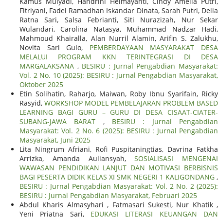
Kamus Mulyadi, Handrini Helmayanti, Cindy Amelia Putri,
Fitriyani, Fadel Ramadhan Iskandar Dinata, Sarah Putri, Delia
Ratna Sari, Salsa Febrianti, Siti Nurazizah, Nur Sekar
Wulandari, Carolina Natasya, Muhammad Nadzar Hadi,
Mahmoud Khairalla, Alan Nurril Alamin, Arifin S. Zalukhu,
Novita Sari Gulo,
PEMBERDAYAAN MASYARAKAT DES
MELALUI PROGRAM KKN TERINTEGRASI DI DESA
MARGALAKSANA
,
BESIRU : Jurnal Pengabdian Masyarakat
Vol. 2 No. 10 (2025): BESIRU : Jurnal Pengabdian Masyarakat,
Oktober 2025
Etin Solihatin, Raharjo, Maiwan, Roby Ibnu Syarifain, Ricky
Rasyid,
WORKSHOP MODEL PEMBELAJARAN PROBLEM BASED
LEARNING BAGI GURU – GURU DI DESA CISAAT-CIATER-
SUBANG-JAWA BARAT
,
BESIRU : Jurnal Pengabdia
Masyarakat: Vol. 2 No. 6 (2025): BESIRU : Jurnal Pengabdian
Masyarakat, Juni 2025
Lita Ningrum Afriani, Rofi Puspitaningtias, Davrina Fatkha
Arrizka, Amanda Auliansyah,
SOSIALISASI MENGENAI
WAWASAN PENDIDIKAN LANJUT DAN MOTIVASI BERBISNIS
BAGI PESERTA DIDIK KELAS XI SMK NEGERI 1 KALIGONDANG
,
BESIRU : Jurnal Pengabdian Masyarakat: Vol. 2 No. 2 (2025):
BESIRU : Jurnal Pengabdian Masyarakat, Februari 2025
Abdul Kharis Almasyhari , Fatmasari Sukesti, Nur Khatik ,
Yeni Priatna Sari,
EDUKASI LITERASI KEUANGAN DAN