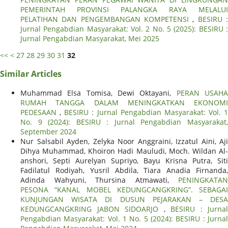
PEMERINTAH PROVINSI PALANGKA RAYA MELALUI
PELATIHAN DAN PENGEMBANGAN KOMPETENSI
,
BESIRU 
Jurnal Pengabdian Masyarakat: Vol. 2 No. 5 (2025): BESIRU :
Jurnal Pengabdian Masyarakat, Mei 2025
<<
<
27
28
29
30
31
32
Similar Articles
Muhammad Elsa Tomisa, Dewi Oktayani,
PERAN USAH
RUMAH TANGGA DALAM MENINGKATKAN EKONOMI
PEDESAAN
,
BESIRU : Jurnal Pengabdian Masyarakat: Vol. 1
No. 9 (2024): BESIRU : Jurnal Pengabdian Masyarakat,
September 2024
Nur Salsabil Ayden, Zelyka Noor Anggraini, Izzatul Aini, Aji
Dihya Muhammad, Khoiron Hadi Mauludi, Moch. Wildan Al-
anshori, Septi Aurelyan Supriyo, Bayu Krisna Putra, Siti
Fadilatul Rodiyah, Yusril Abdila, Tiara Anadia Firnanda,
Adinda Wahyuni, Thursina Atmawati,
PENINGKATAN
PESONA “KANAL MOBEL KEDUNGCANGKRING”. SEBAGAI
KUNJUNGAN WISATA DI DUSUN PEJARAKAN – DESA
KEDUNGCANGKRING JABON SIDOARJO
,
BESIRU : Jurnal
Pengabdian Masyarakat: Vol. 1 No. 5 (2024): BESIRU : Jurnal