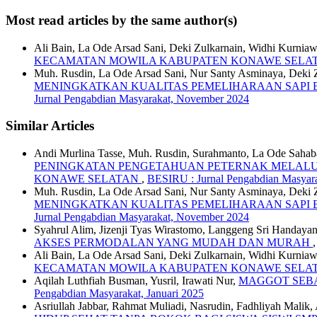
Most read articles by the same author(s)
Ali Bain, La Ode Arsad Sani, Deki Zulkarnain, Widhi Kurn
KECAMATAN MOWILA KABUPATEN KONAWE SELA
Muh. Rusdin, La Ode Arsad Sani, Nur Santy Asminaya, Deki Zul
MENINGKATKAN KUALITAS PEMELIHARAAN SAPI 
Jurnal Pengabdian Masyarakat, November 2024
Similar Articles
Andi Murlina Tasse, Muh. Rusdin, Surahmanto, La Ode Sahab
PENINGKATAN PENGETAHUAN PETERNAK MELALUI 
KONAWE SELATAN
,
BESIRU : Jurnal Pengabdian Masyara
Muh. Rusdin, La Ode Arsad Sani, Nur Santy Asminaya, Deki Zul
MENINGKATKAN KUALITAS PEMELIHARAAN SAPI 
Jurnal Pengabdian Masyarakat, November 2024
Syahrul Alim, Jizenji Tyas Wirastomo, Langgeng Sri Handaya
AKSES PERMODALAN YANG MUDAH DAN MURAH
Ali Bain, La Ode Arsad Sani, Deki Zulkarnain, Widhi Kurn
KECAMATAN MOWILA KABUPATEN KONAWE SELA
Aqilah Luthfiah Busman, Yusril, Irawati Nur,
MAGGOT SEB
Pengabdian Masyarakat, Januari 2025
Asriullah Jabbar, Rahmat Muliadi, Nasrudin, Fadhliyah Malik,