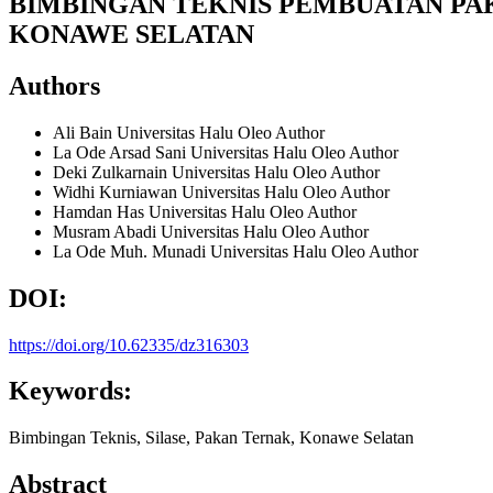
BIMBINGAN TEKNIS PEMBUATAN P
KONAWE SELATAN
Authors
Ali Bain
Universitas Halu Oleo
Author
La Ode Arsad Sani
Universitas Halu Oleo
Author
Deki Zulkarnain
Universitas Halu Oleo
Author
Widhi Kurniawan
Universitas Halu Oleo
Author
Hamdan Has
Universitas Halu Oleo
Author
Musram Abadi
Universitas Halu Oleo
Author
La Ode Muh. Munadi
Universitas Halu Oleo
Author
DOI:
https://doi.org/10.62335/dz316303
Keywords:
Bimbingan Teknis, Silase, Pakan Ternak, Konawe Selatan
Abstract