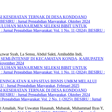
SI KESEHATAN TERNAK DI DESA KONDOANO
: BESIRU : Jurnal Pengabdian Masyarakat, Oktober 2024
ULUHAN MANAJEMEN SELEKSI BIBIT UNTUK
 Jurnal Pengabdian Masyarakat: Vol. 1 No. 11 (2024): BESIRU :
war Syah, La Sensu, Abdul Sakti, Amiluddin Indi,
SEMI-INTENSIF DI KECAMATAN KONDA, KABUPATEN
 November 2024
ULUHAN MANAJEMEN SELEKSI BIBIT UNTUK
 Jurnal Pengabdian Masyarakat: Vol. 1 No. 11 (2024): BESIRU :
PENINGKATAN KAPASITAS BISNIS UMKM MELALUI
U : Jurnal Pengabdian Masyarakat, Februari 2025
SI KESEHATAN TERNAK DI DESA KONDOANO
: BESIRU : Jurnal Pengabdian Masyarakat, Oktober 2024
 Pengabdian Masyarakat: Vol. 2 No. 1 (2025): BESIRU : Jurnal
afitri Amaliah, Nur Uswatun Hasanah, Mubarak, Muhammad Ilyas Y,