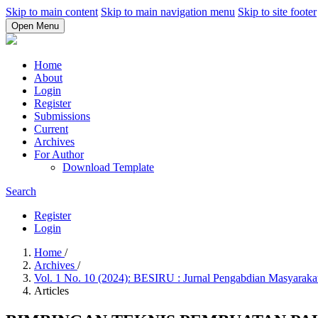
Skip to main content
Skip to main navigation menu
Skip to site footer
Open Menu
Home
About
Login
Register
Submissions
Current
Archives
For Author
Download Template
Search
Register
Login
Home
/
Archives
/
Vol. 1 No. 10 (2024): BESIRU : Jurnal Pengabdian Masyaraka
Articles