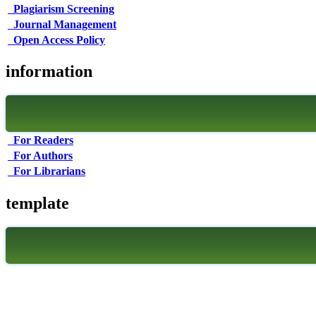
Plagiarism Screening
Journal Management
Open Access Policy
information
For Readers
For Authors
For Librarians
template