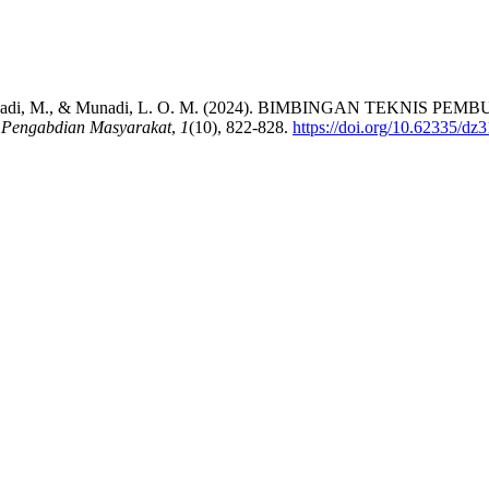
 Has, H., Abadi, M., & Munadi, L. O. M. (2024). BIMBINGAN
 Pengabdian Masyarakat
,
1
(10), 822-828.
https://doi.org/10.62335/dz