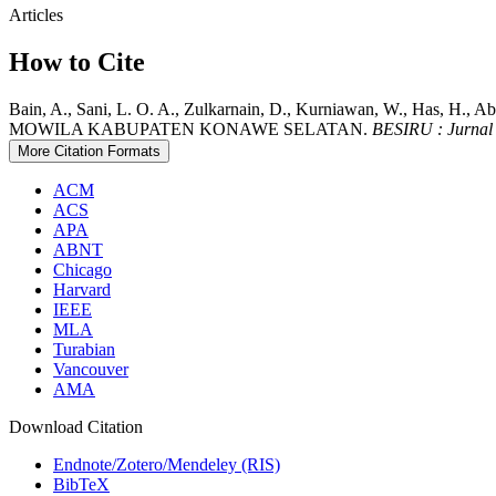
Articles
How to Cite
Bain, A., Sani, L. O. A., Zulkarnain, D., Kurniawan, W.,
MOWILA KABUPATEN KONAWE SELATAN.
BESIRU : Jurnal
More Citation Formats
ACM
ACS
APA
ABNT
Chicago
Harvard
IEEE
MLA
Turabian
Vancouver
AMA
Download Citation
Endnote/Zotero/Mendeley (RIS)
BibTeX