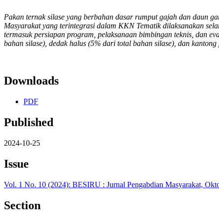
Pakan ternak silase yang berbahan dasar rumput gajah dan daun 
Masyarakat yang terintegrasi dalam KKN Tematik dilaksanakan selama
termasuk persiapan program, pelaksanaan bimbingan teknis, dan ev
bahan silase), dedak halus (5% dari total bahan silase), dan kanto
Downloads
PDF
Published
2024-10-25
Issue
Vol. 1 No. 10 (2024): BESIRU : Jurnal Pengabdian Masyarakat, Okt
Section