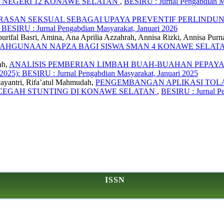
P NEGERI 12 KONAWE SELATAN
,
BESIRU : Jurnal Pengabdian Ma
ASAN SEKSUAL SEBAGAI UPAYA PREVENTIF PERLINDUNG
: BESIRU : Jurnal Pengabdian Masyarakat, Januari 2026
urifal Basri, Amina, Ana Aprilia Azzahrah, Annisa Rizki, Annisa Pur
AHGUNAAN NAPZA BAGI SISWA SMAN 4 KONAWE SELAT
ah,
ANALISIS PEMBERIAN LIMBAH BUAH-BUAHAN PEPA
(2025): BESIRU : Jurnal Pengabdian Masyarakat, Januari 2025
scayantri, Rifa’atul Mahmudah,
PENGEMBANGAN APLIKASI TOL
NCEGAH STUNTING DI KONAWE SELATAN
,
BESIRU : Jurnal Pe
ISSN