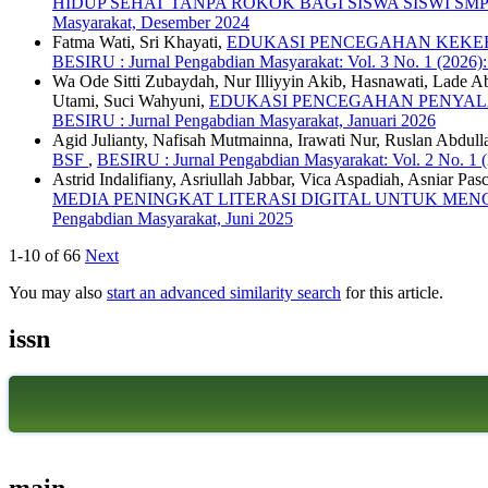
HIDUP SEHAT TANPA ROKOK BAGI SISWA SISWI SM
Masyarakat, Desember 2024
Fatma Wati, Sri Khayati,
EDUKASI PENCEGAHAN KEKER
BESIRU : Jurnal Pengabdian Masyarakat: Vol. 3 No. 1 (2026)
Wa Ode Sitti Zubaydah, Nur Illiyyin Akib, Hasnawati, Lade Ab
Utami, Suci Wahyuni,
EDUKASI PENCEGAHAN PENYAL
BESIRU : Jurnal Pengabdian Masyarakat, Januari 2026
Agid Julianty, Nafisah Mutmainna, Irawati Nur, Ruslan Abdull
BSF
,
BESIRU : Jurnal Pengabdian Masyarakat: Vol. 2 No. 1 
Astrid Indalifiany, Asriullah Jabbar, Vica Aspadiah, Asniar Pa
MEDIA PENINGKAT LITERASI DIGITAL UNTUK ME
Pengabdian Masyarakat, Juni 2025
1-10 of 66
Next
You may also
start an advanced similarity search
for this article.
issn
main