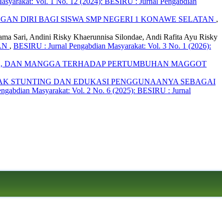
syarakat: Vol. 1 No. 12 (2024): BESIRU : Jurnal Pengabdian
AN DIRI BAGI SISWA SMP NEGERI 1 KONAWE SELATAN
,
nama Sari, Andini Risky Khaerunnisa Silondae, Andi Rafita Ayu Risky
AN
,
BESIRU : Jurnal Pengabdian Masyarakat: Vol. 3 No. 1 (2026):
YA, DAN MANGGA TERHADAP PERTUMBUHAN MAGGOT
AK STUNTING DAN EDUKASI PENGGUNAANYA SEBAGAI
ngabdian Masyarakat: Vol. 2 No. 6 (2025): BESIRU : Jurnal