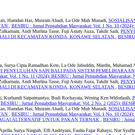
iawan, Hamdan Has, Musram Abadi, La Ode Muh Munadi,
SOSIALISA
TAN
,
BESIRU : Jurnal Pengabdian Masyarakat: Vol. 1 No. 10 (2024)
karnain, Andi Murlina Tasse, Fuji Astuty Auza, Takdir Saili,
PENY
BALI DI KECAMATAN KONDA, KONAWE SELATAN
,
BESIRU :
a, Surya Cipta Ramadhan Kete, La Ode Jabuddin, Mardin, Muhamad Az
PENYULUHAN SAPI BALI PADA SISTEM PEMELIHARAAN 
kat: Vol. 1 No. 11 (2024): BESIRU : Jurnal Pengabdian Masyarakat,
karnain, Andi Murlina Tasse, Fuji Astuty Auza, Takdir Saili,
PENY
BALI DI KECAMATAN KONDA, KONAWE SELATAN
,
BESIRU :
ni, Kurbandi Satpatmantya, Budi Rochayata, Wening Ken Widodasih,
,
BESIRU : Jurnal Pengabdian Masyarakat: Vol. 2 No. 2 (2025): BESIR
iawan, Hamdan Has, Musram Abadi, La Ode Muh Munadi,
SOSIALISA
TAN
,
BESIRU : Jurnal Pengabdian Masyarakat: Vol. 1 No. 10 (2024)
AGAI ALTERNATIF UNTUK PAKAN TERNAK
,
BESIRU : Jurnal
 Aprilia Surya Ningsih, Elfi Andriyani, Faulia Fajar Rahayu, Nur Sy