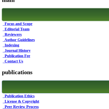
Focus and Scope
Editorial Team
Reviewers
Author Guidelines
Indexing
Journal History
Publication Fee
Contact Us
publications
Publication Ethics
License & Copyright
Peer Review Process