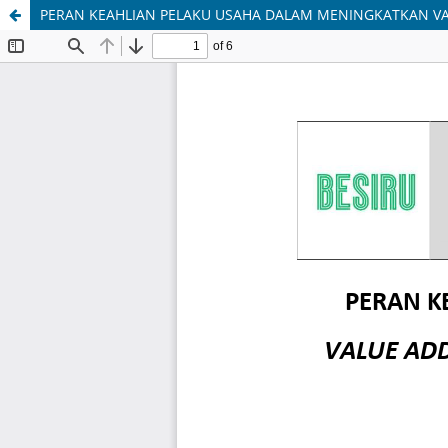
PERAN KEAHLIAN PELAKU USAHA DALAM MENINGKATKAN VA