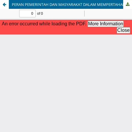
PERAN PEMERINTAH DAN MASYARAKAT DALAM MEMPERTAHANKAN PERAYAAN TRADISI 10 MUHARRAM DI DESA MEKAR JAYA KECAMATAN MERBAU MATARAM KABUPATEN LAMPUNG SELATAN