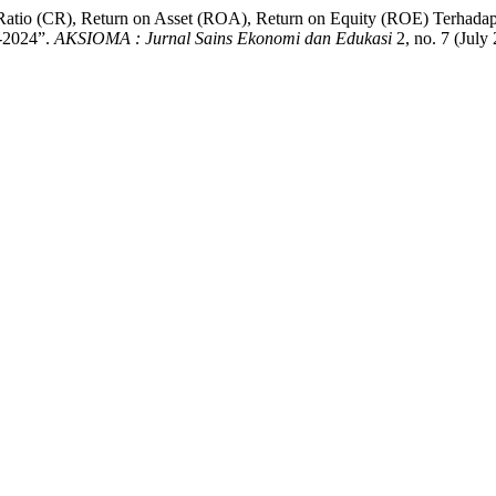
ent Ratio (CR), Return on Asset (ROA), Return on Equity (ROE) Terh
1-2024”.
AKSIOMA : Jurnal Sains Ekonomi dan Edukasi
2, no. 7 (July