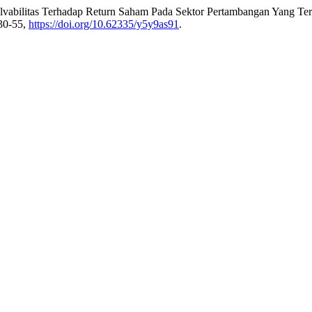
olvabilitas Terhadap Return Saham Pada Sektor Pertambangan Yang Te
630-55,
https://doi.org/10.62335/y5y9as91
.