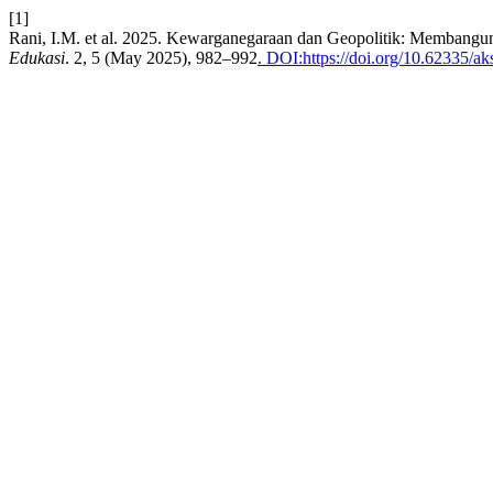
[1]
Rani, I.M. et al. 2025. Kewarganegaraan dan Geopolitik: Membangu
Edukasi
. 2, 5 (May 2025), 982–992
. DOI:https://doi.org/10.62335/a