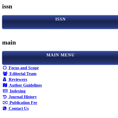
issn
ISSN
main
MAIN MENU
Focus and Scope
Editorial Team
Reviewers
Author Guidelines
Indexing
Journal History
Publication Fee
Contact Us