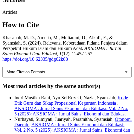
Articles
How to Cite
Khasanah, M. D., Amelia, M., Mutiarani, D., Alkaff, F., &
Syamsiah, S. (2024). Relevansi Keberadaan Pidana Penjara dalam
Perspektif Hukum Islam dan Hukum Adat.
AKSIOMA : Jurnal
Sains Ekonomi Dan Edukasi
,
1
(12), 1245-1252.
https://doi.org/10.62335/gdg62k88
More Citation Formats
Most read articles by the same author(s)
Indri Mustika Rani, Ayu Sri Rezeki, Nazla, Syamsiah,
Kode
Etik Guru dan Sikap Propesional Keguruan Indonesia
,
AKSIOMA : Jurnal Sains Ekonomi dan Edukasi: Vol. 2 No.
5 (2025): AKSIOMA : Jurnal Sains, Ekonomi dan Edukasi
Nurhayati, Sumiyati, Juariyah, Paramitha, Syamsiah,
Otonomi
Daerah
,
AKSIOMA : Jurnal Sains Ekonomi dan Edukasi:
Vol. 2 No. 5 (2025): AKSIOMA : Jurnal Sains, Ekonomi dan