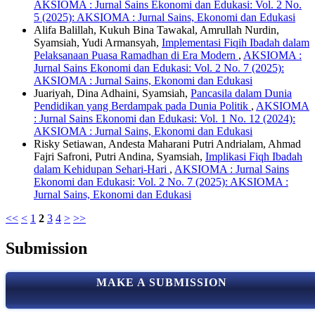
AKSIOMA : Jurnal Sains Ekonomi dan Edukasi: Vol. 2 No.
5 (2025): AKSIOMA : Jurnal Sains, Ekonomi dan Edukasi
Alifa Balillah, Kukuh Bina Tawakal, Amrullah Nurdin,
Syamsiah, Yudi Armansyah,
Implementasi Fiqih Ibadah dalam
Pelaksanaan Puasa Ramadhan di Era Modern
,
AKSIOMA :
Jurnal Sains Ekonomi dan Edukasi: Vol. 2 No. 7 (2025):
AKSIOMA : Jurnal Sains, Ekonomi dan Edukasi
Juariyah, Dina Adhaini, Syamsiah,
Pancasila dalam Dunia
Pendidikan yang Berdampak pada Dunia Politik
,
AKSIOMA
: Jurnal Sains Ekonomi dan Edukasi: Vol. 1 No. 12 (2024):
AKSIOMA : Jurnal Sains, Ekonomi dan Edukasi
Risky Setiawan, Andesta Maharani Putri Andrialam, Ahmad
Fajri Safroni, Putri Andina, Syamsiah,
Implikasi Fiqh Ibadah
dalam Kehidupan Sehari-Hari
,
AKSIOMA : Jurnal Sains
Ekonomi dan Edukasi: Vol. 2 No. 7 (2025): AKSIOMA :
Jurnal Sains, Ekonomi dan Edukasi
<<
<
1
2
3
4
>
>>
Submission
MAKE A SUBMISSION