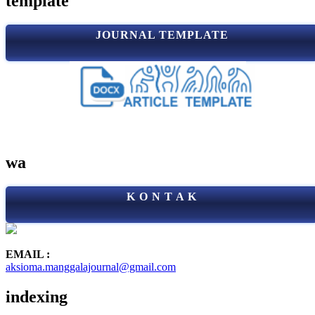
template
JOURNAL TEMPLATE
wa
K O N T A K
EMAIL :
aksioma.manggalajournal@gmail.com
indexing