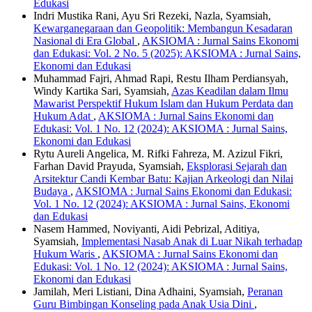
Edukasi
Indri Mustika Rani, Ayu Sri Rezeki, Nazla, Syamsiah,
Kewarganegaraan dan Geopolitik: Membangun Kesadaran
Nasional di Era Global
,
AKSIOMA : Jurnal Sains Ekonomi
dan Edukasi: Vol. 2 No. 5 (2025): AKSIOMA : Jurnal Sains,
Ekonomi dan Edukasi
Muhammad Fajri, Ahmad Rapi, Restu Ilham Perdiansyah,
Windy Kartika Sari, Syamsiah,
Azas Keadilan dalam Ilmu
Mawarist Perspektif Hukum Islam dan Hukum Perdata dan
Hukum Adat
,
AKSIOMA : Jurnal Sains Ekonomi dan
Edukasi: Vol. 1 No. 12 (2024): AKSIOMA : Jurnal Sains,
Ekonomi dan Edukasi
Rytu Aureli Angelica, M. Rifki Fahreza, M. Azizul Fikri,
Farhan David Prayuda, Syamsiah,
Eksplorasi Sejarah dan
Arsitektur Candi Kembar Batu: Kajian Arkeologi dan Nilai
Budaya
,
AKSIOMA : Jurnal Sains Ekonomi dan Edukasi:
Vol. 1 No. 12 (2024): AKSIOMA : Jurnal Sains, Ekonomi
dan Edukasi
Nasem Hammed, Noviyanti, Aidi Pebrizal, Aditiya,
Syamsiah,
Implementasi Nasab Anak di Luar Nikah terhadap
Hukum Waris
,
AKSIOMA : Jurnal Sains Ekonomi dan
Edukasi: Vol. 1 No. 12 (2024): AKSIOMA : Jurnal Sains,
Ekonomi dan Edukasi
Jamilah, Meri Listiani, Dina Adhaini, Syamsiah,
Peranan
Guru Bimbingan Konseling pada Anak Usia Dini
,