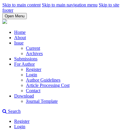
Skip to main content
Skip to main navigation menu
Skip to site
footer
Open Menu
Home
About
Issue
Current
Archives
Submissions
For Author
Register
Login
Author Guidelines
Article Processing Cost
Contact
Download
Journal Template
Search
Register
Login