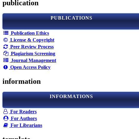
publication
PUBLICATIONS
Publication Ethics
License & Copyright
Peer Review Process
Plagiarism Screening
Journal Management
Open Access Policy
information
INFORMATIONS
For Readers
For Authors
For Librarians