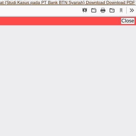
yat (Studi Kasus pada PT Bank BTN Syariah)
Download
Download PDF