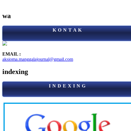
wa
K O N T A K
EMAIL :
aksioma.manggalajournal@gmail.com
indexing
I N D E X I N G