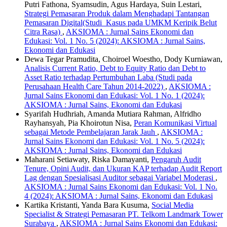
Putri Fathona, Syamsudin, Agus Hardaya, Suin Lestari,
Strategi Pemasaran Produk dalam Menghadapi Tantangan
Pemasaran Digital(Studi Kasus pada UMKM Keripik Belut
Citra Rasa)
,
AKSIOMA : Jurnal Sains Ekonomi dan
Edukasi: Vol. 1 No. 5 (2024): AKSIOMA : Jurnal Sains,
Ekonomi dan Edukasi
Dewa Tegar Pramudita, Choiroel Woestho, Dody Kurniawan,
Analisis Current Ratio, Debt to Equity Ratio dan Debt to
Asset Ratio terhadap Pertumbuhan Laba (Studi pada
Perusahaan Health Care Tahun 2014-2022)
,
AKSIOMA :
Jurnal Sains Ekonomi dan Edukasi: Vol. 1 No. 1 (2024):
AKSIOMA : Jurnal Sains, Ekonomi dan Edukasi
Syarifah Hudhriah, Amanda Mutiara Rahman, Alfridho
Rayhansyah, Pia Khoirotun Nisa,
Peran Komunikasi Virtual
sebagai Metode Pembelajaran Jarak Jauh
,
AKSIOMA :
Jurnal Sains Ekonomi dan Edukasi: Vol. 1 No. 5 (2024):
AKSIOMA : Jurnal Sains, Ekonomi dan Edukasi
Maharani Setiawaty, Riska Damayanti,
Pengaruh Audit
Tenure, Opini Audit, dan Ukuran KAP terhadap Audit Report
Lag dengan Spesialisasi Auditor sebagai Variabel Moderasi
,
AKSIOMA : Jurnal Sains Ekonomi dan Edukasi: Vol. 1 No.
4 (2024): AKSIOMA : Jurnal Sains, Ekonomi dan Edukasi
Kartika Kristanti, Yanda Bara Kusuma,
Social Media
Specialist & Strategi Pemasaran PT. Telkom Landmark Tower
Surabaya
,
AKSIOMA : Jurnal Sains Ekonomi dan Edukasi: