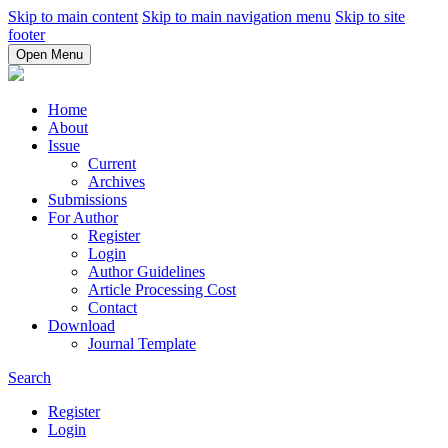
Skip to main content
Skip to main navigation menu
Skip to site
footer
Open Menu
Home
About
Issue
Current
Archives
Submissions
For Author
Register
Login
Author Guidelines
Article Processing Cost
Contact
Download
Journal Template
Search
Register
Login