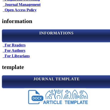
Journal Management
Open Access Policy
information
INFORMATIONS
For Readers
For Authors
For Librarians
template
JOURNAL TEMPLATE