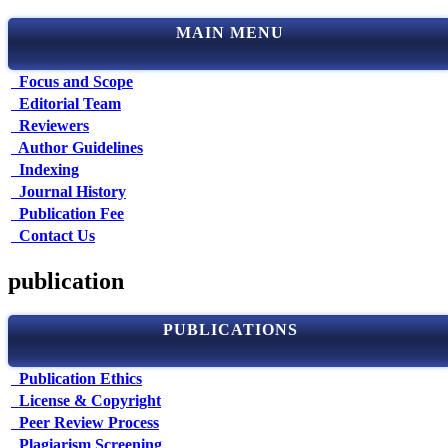
MAIN MENU
Focus and Scope
Editorial Team
Reviewers
Author Guidelines
Indexing
Journal History
Publication Fee
Contact Us
publication
PUBLICATIONS
Publication Ethics
License & Copyright
Peer Review Process
Plagiarism Screening