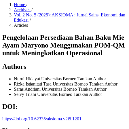
Home
/
Archives
/
Vol. 2 No. 5 (2025): AKSIOMA : Jurnal Sains, Ekonomi dan
Edukasi
/
Articles
Pengelolaan Persediaan Bahan Baku Mie
Ayam Maryono Menggunakan POM-QM
untuk Meningkatkan Operasional
Authors
Nurul Hidayat
Universitas Borneo Tarakan
Author
Rizka Istianitati Tasa
Universitas Borneo Tarakan
Author
Saras Andriani
Universitas Borneo Tarakan
Author
Selvy Triani
Universitas Borneo Tarakan
Author
DOI:
https://doi.org/10.62335/aksioma.v2i5.1201