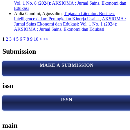
Vol. 1 No. 8 (2024): AKSIOMA : Jurnal Sains, Ekonomi dan
Edukasi
Aulia Gandini, Agussalim,
Tinjauan Literatur: Business
Intelligence dalam Peningkatan Kinerja Usaha
,
AKSIOMA :
Jurnal Sains Ekonomi dan Edukasi: Vol. 1 No. 1 (2024):
AKSIOMA : Jurnal Sains, Ekonomi dan Edukasi
1
2
3
4
5
6
7
8
9
10
>
>>
Submission
MAKE A SUBMISSION
issn
ISSN
main