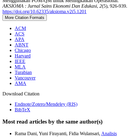
Menggunakan POM-QM untuk Meningkatkan Operasional.
AKSIOMA : Jurnal Sains Ekonomi Dan Edukasi
,
2
(5), 926-939.
https://doi.org/10.62335/aksioma.v2i5.1201
More Citation Formats
ACM
ACS
APA
ABNT
Chicago
Harvard
IEEE
MLA
Turabian
Vancouver
AMA
Download Citation
Endnote/Zotero/Mendeley (RIS)
BibTeX
Most read articles by the same author(s)
Rama Dani, Yuni Firayanti, Fidia Wulansari,
Analisis