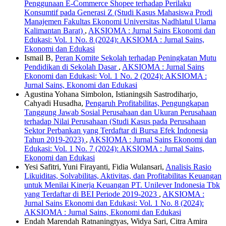
Penggunaan E-Commerce Shopee terhadap Perilaku
Konsumtif pada Generasi Z (Studi Kasus Mahasiswa Prodi
Manajemen Fakultas Ekonomi Universitas Nadhlatul Ulama
Kalimantan Barat)
,
AKSIOMA : Jurnal Sains Ekonomi dan
Edukasi: Vol. 1 No. 8 (2024): AKSIOMA : Jurnal Sains,
Ekonomi dan Edukasi
Ismail B,
Peran Komite Sekolah terhadap Peningkatan Mutu
Pendidikan di Sekolah Dasar
,
AKSIOMA : Jurnal Sains
Ekonomi dan Edukasi: Vol. 1 No. 2 (2024): AKSIOMA :
Jurnal Sains, Ekonomi dan Edukasi
Agustina Yohana Simbolon, Istianingsih Sastrodiharjo,
Cahyadi Husadha,
Pengaruh Profitabilitas, Pengungkapan
Tanggung Jawab Sosial Perusahaan dan Ukuran Perusahaan
terhadap Nilai Perusahaan (Studi Kasus pada Perusahaan
Sektor Perbankan yang Terdaftar di Bursa Efek Indonesia
Tahun 2019-2023)
,
AKSIOMA : Jurnal Sains Ekonomi dan
Edukasi: Vol. 1 No. 7 (2024): AKSIOMA : Jurnal Sains,
Ekonomi dan Edukasi
Yesi Safitri, Yuni Firayanti, Fidia Wulansari,
Analisis Rasio
Likuiditas, Solvabilitas, Aktivitas, dan Profitabilitas Keuangan
untuk Menilai Kinerja Keuangan PT. Unilever Indonesia Tbk
yang Terdaftar di BEI Periode 2019-2023
,
AKSIOMA :
Jurnal Sains Ekonomi dan Edukasi: Vol. 1 No. 8 (2024):
AKSIOMA : Jurnal Sains, Ekonomi dan Edukasi
Endah Marendah Ratnaningtyas, Widya Sari, Citra Amira