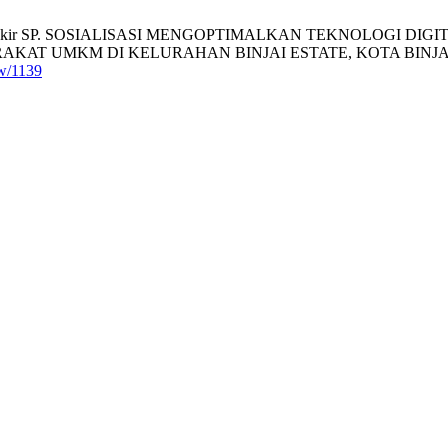
k JO, Simorangkir SP. SOSIALISASI MENGOPTIMALKAN TEKNOL
M DI KELURAHAN BINJAI ESTATE, KOTA BINJAI. MAJU [Inte
ew/1139