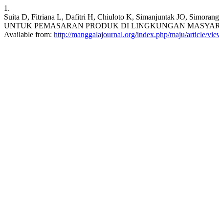
1.
Suita D, Fitriana L, Dafitri H, Chiuloto K, Simanjunta
UNTUK PEMASARAN PRODUK DI LINGKUNGAN MASYARAKAT UMK
Available from:
http://manggalajournal.org/index.php/maju/article/vi