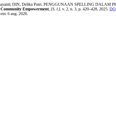
, Emayanti; DIN, Delika Putri. PENGGUNAAN SPELLING D
of Community Empowerment
,
[S. l.]
, v. 2, n. 3, p. 420–428, 2025.
DOI
 em: 6 aug. 2026.