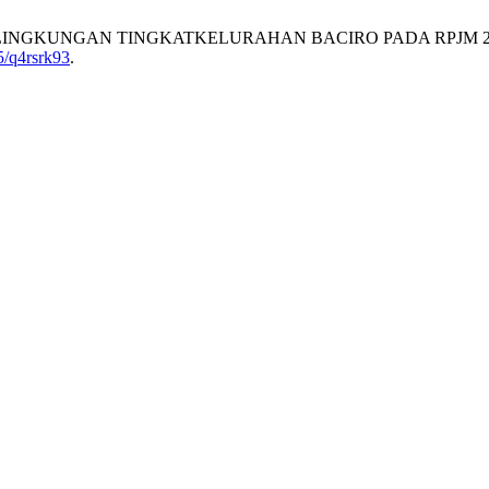
ANA LINGKUNGAN TINGKATKELURAHAN BACIRO PADA RPJM 20
5/q4rsrk93
.