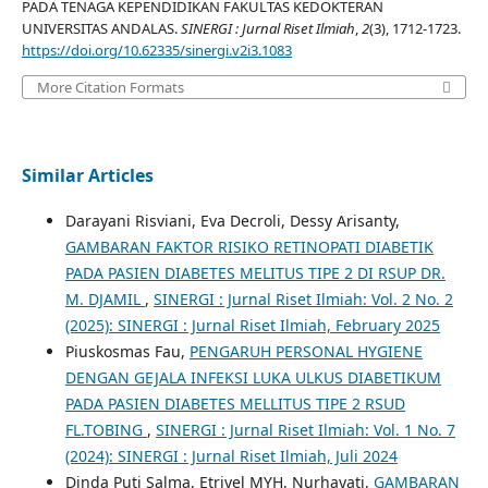
PADA TENAGA KEPENDIDIKAN FAKULTAS KEDOKTERAN
UNIVERSITAS ANDALAS.
SINERGI : Jurnal Riset Ilmiah
,
2
(3), 1712-1723.
https://doi.org/10.62335/sinergi.v2i3.1083
More Citation Formats
Similar Articles
Darayani Risviani, Eva Decroli, Dessy Arisanty,
GAMBARAN FAKTOR RISIKO RETINOPATI DIABETIK
PADA PASIEN DIABETES MELITUS TIPE 2 DI RSUP DR.
M. DJAMIL
,
SINERGI : Jurnal Riset Ilmiah: Vol. 2 No. 2
(2025): SINERGI : Jurnal Riset Ilmiah, February 2025
Piuskosmas Fau,
PENGARUH PERSONAL HYGIENE
DENGAN GEJALA INFEKSI LUKA ULKUS DIABETIKUM
PADA PASIEN DIABETES MELLITUS TIPE 2 RSUD
FL.TOBING
,
SINERGI : Jurnal Riset Ilmiah: Vol. 1 No. 7
(2024): SINERGI : Jurnal Riset Ilmiah, Juli 2024
Dinda Puti Salma, Etriyel MYH, Nurhayati,
GAMBARAN