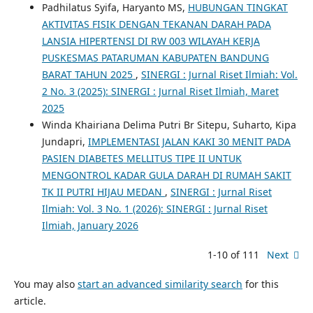
Padhilatus Syifa, Haryanto MS,
HUBUNGAN TINGKAT
AKTIVITAS FISIK DENGAN TEKANAN DARAH PADA
LANSIA HIPERTENSI DI RW 003 WILAYAH KERJA
PUSKESMAS PATARUMAN KABUPATEN BANDUNG
BARAT TAHUN 2025
,
SINERGI : Jurnal Riset Ilmiah: Vol.
2 No. 3 (2025): SINERGI : Jurnal Riset Ilmiah, Maret
2025
Winda Khairiana Delima Putri Br Sitepu, Suharto, Kipa
Jundapri,
IMPLEMENTASI JALAN KAKI 30 MENIT PADA
PASIEN DIABETES MELLITUS TIPE II UNTUK
MENGONTROL KADAR GULA DARAH DI RUMAH SAKIT
TK II PUTRI HIJAU MEDAN
,
SINERGI : Jurnal Riset
Ilmiah: Vol. 3 No. 1 (2026): SINERGI : Jurnal Riset
Ilmiah, January 2026
1-10 of 111
Next
You may also
start an advanced similarity search
for this
article.