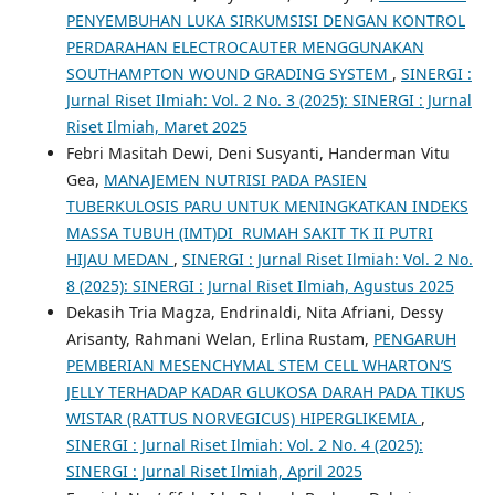
PENYEMBUHAN LUKA SIRKUMSISI DENGAN KONTROL
PERDARAHAN ELECTROCAUTER MENGGUNAKAN
SOUTHAMPTON WOUND GRADING SYSTEM
,
SINERGI :
Jurnal Riset Ilmiah: Vol. 2 No. 3 (2025): SINERGI : Jurnal
Riset Ilmiah, Maret 2025
Febri Masitah Dewi, Deni Susyanti, Handerman Vitu
Gea,
MANAJEMEN NUTRISI PADA PASIEN
TUBERKULOSIS PARU UNTUK MENINGKATKAN INDEKS
MASSA TUBUH (IMT)DI RUMAH SAKIT TK II PUTRI
HIJAU MEDAN
,
SINERGI : Jurnal Riset Ilmiah: Vol. 2 No.
8 (2025): SINERGI : Jurnal Riset Ilmiah, Agustus 2025
Dekasih Tria Magza, Endrinaldi, Nita Afriani, Dessy
Arisanty, Rahmani Welan, Erlina Rustam,
PENGARUH
PEMBERIAN MESENCHYMAL STEM CELL WHARTON’S
JELLY TERHADAP KADAR GLUKOSA DARAH PADA TIKUS
WISTAR (RATTUS NORVEGICUS) HIPERGLIKEMIA
,
SINERGI : Jurnal Riset Ilmiah: Vol. 2 No. 4 (2025):
SINERGI : Jurnal Riset Ilmiah, April 2025