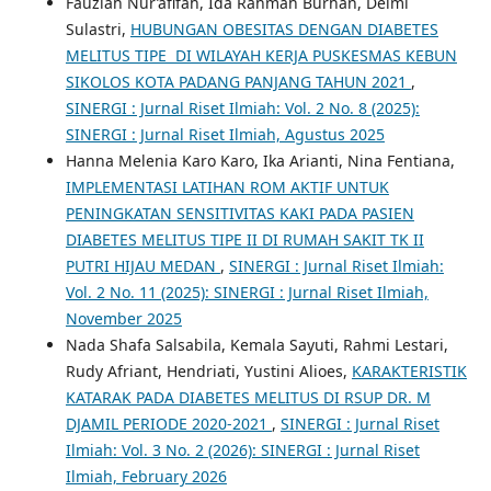
Fauziah Nur’afifah, Ida Rahmah Burhan, Delmi
Sulastri,
HUBUNGAN OBESITAS DENGAN DIABETES
MELITUS TIPE DI WILAYAH KERJA PUSKESMAS KEBUN
SIKOLOS KOTA PADANG PANJANG TAHUN 2021
,
SINERGI : Jurnal Riset Ilmiah: Vol. 2 No. 8 (2025):
SINERGI : Jurnal Riset Ilmiah, Agustus 2025
Hanna Melenia Karo Karo, Ika Arianti, Nina Fentiana,
IMPLEMENTASI LATIHAN ROM AKTIF UNTUK
PENINGKATAN SENSITIVITAS KAKI PADA PASIEN
DIABETES MELITUS TIPE II DI RUMAH SAKIT TK II
PUTRI HIJAU MEDAN
,
SINERGI : Jurnal Riset Ilmiah:
Vol. 2 No. 11 (2025): SINERGI : Jurnal Riset Ilmiah,
November 2025
Nada Shafa Salsabila, Kemala Sayuti, Rahmi Lestari,
Rudy Afriant, Hendriati, Yustini Alioes,
KARAKTERISTIK
KATARAK PADA DIABETES MELITUS DI RSUP DR. M
DJAMIL PERIODE 2020-2021
,
SINERGI : Jurnal Riset
Ilmiah: Vol. 3 No. 2 (2026): SINERGI : Jurnal Riset
Ilmiah, February 2026