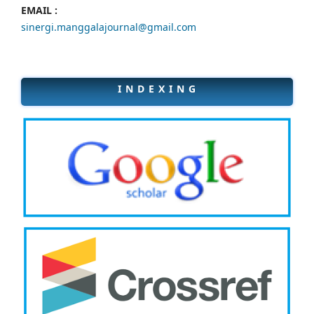
EMAIL :
sinergi.manggalajournal@gmail.com
I N D E X I N G