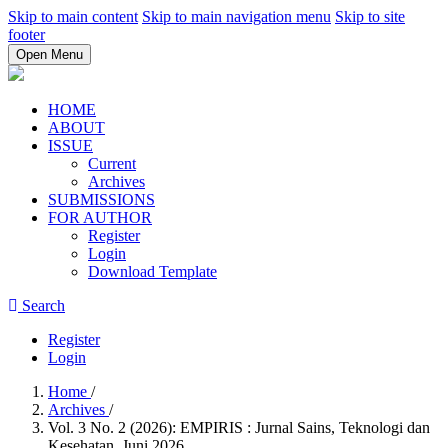
Skip to main content
Skip to main navigation menu
Skip to site
footer
Open Menu
HOME
ABOUT
ISSUE
Current
Archives
SUBMISSIONS
FOR AUTHOR
Register
Login
Download Template
Search
Register
Login
Home
/
Archives
/
Vol. 3 No. 2 (2026): EMPIRIS : Jurnal Sains, Teknologi dan
Kesehatan, Juni 2026