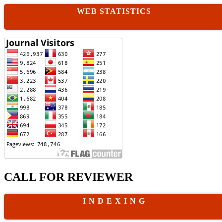
WEB STATISTICS
CALL FOR REVIEWER
I N D E X I N G