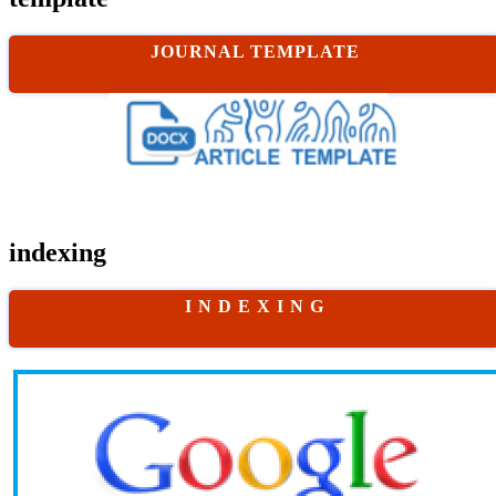
JOURNAL TEMPLATE
indexing
I N D E X I N G