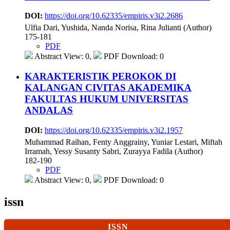
DOI:
https://doi.org/10.62335/empiris.v3i2.2686
Ulfia Dari, Yushida, Nanda Norisa, Rina Julianti (Author)
175-181
PDF
Abstract View: 0,
PDF Download: 0
KARAKTERISTIK PEROKOK DI
KALANGAN CIVITAS AKADEMIKA
FAKULTAS HUKUM UNIVERSITAS
ANDALAS
DOI:
https://doi.org/10.62335/empiris.v3i2.1957
Muhammad Raihan, Fenty Anggrainy, Yuniar Lestari, Miftah
Irramah, Yessy Susanty Sabri, Zurayya Fadila (Author)
182-190
PDF
Abstract View: 0,
PDF Download: 0
issn
ISSN