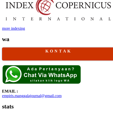
more indexing
wa
K O N T A K
EMAIL :
empiris.manggalajournal@gmail.com
stats