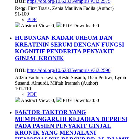
DOI:
https://doi.org/10.62335/empiris.v3i2.2575
Reqgi First Trasia, Zenia Maulivia Fadila (Author)
91-100
PDF
Abstract View: 0,
PDF Download: 0
HUBUNGAN KADAR UREUM DAN
KREATININ SERUM DENGAN FUNGSI
KOGNITIF PENDERITA PENYAKIT
GINJAL KRONIK
DOI:
https://doi.org/10.62335/empiris.v3i2.2596
Adzra Fadhila Iswan, Restu Susanti, Dian Pertiwi, Lydia
Susanti, Almurdi, Miftah Irramah (Author)
101-110
PDF
Abstract View: 0,
PDF Download: 0
FAKTOR-FAKTOR YANG
MEMPENGARUHI KEJADIAN DEPRESI
PADA PASIEN PENYAKIT GINJAL
KRONIK YANG MENJALANI