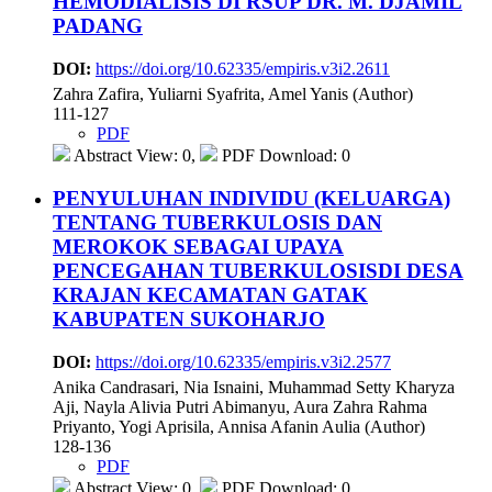
HEMODIALISIS DI RSUP DR. M. DJAMIL
PADANG
DOI:
https://doi.org/10.62335/empiris.v3i2.2611
Zahra Zafira, Yuliarni Syafrita, Amel Yanis (Author)
111-127
PDF
Abstract View: 0,
PDF Download: 0
PENYULUHAN INDIVIDU (KELUARGA)
TENTANG TUBERKULOSIS DAN
MEROKOK SEBAGAI UPAYA
PENCEGAHAN TUBERKULOSISDI DESA
KRAJAN KECAMATAN GATAK
KABUPATEN SUKOHARJO
DOI:
https://doi.org/10.62335/empiris.v3i2.2577
Anika Candrasari, Nia Isnaini, Muhammad Setty Kharyza
Aji, Nayla Alivia Putri Abimanyu, Aura Zahra Rahma
Priyanto, Yogi Aprisila, Annisa Afanin Aulia (Author)
128-136
PDF
Abstract View: 0,
PDF Download: 0