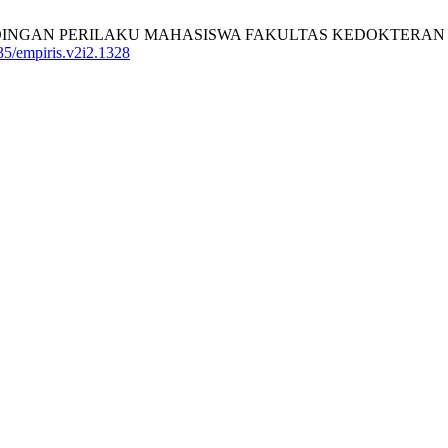
tti H. PERBANDINGAN PERILAKU MAHASISWA FAKULTAS KEDO
5/empiris.v2i2.1328