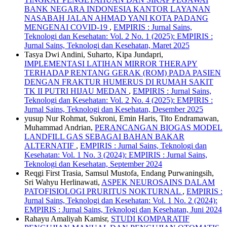
BANK NEGARA INDONESIA KANTOR LAYANAN
NASABAH JALAN AHMAD YANI KOTA PADANG
MENGENAI COVID-19
,
EMPIRIS : Jurnal Sains,
Teknologi dan Kesehatan: Vol. 2 No. 1 (2025): EMPIRIS :
Jurnal Sains, Teknologi dan Kesehatan, Maret 2025
Tasya Dwi Andini, Suharto, Kipa Jundapri,
IMPLEMENTASI LATIHAN MIRROR THERAPY
TERHADAP RENTANG GERAK (ROM) PADA PASIEN
DENGAN FRAKTUR HUMERUS DI RUMAH SAKIT
TK II PUTRI HIJAU MEDAN
,
EMPIRIS : Jurnal Sains,
Teknologi dan Kesehatan: Vol. 2 No. 4 (2025): EMPIRIS :
Jurnal Sains, Teknologi dan Kesehatan, Desember 2025
yusup Nur Rohmat, Sukroni, Emin Haris, Tito Endramawan,
Muhammad Andrian,
PERANCANGAN BIOGAS MODEL
LANDFILL GAS SEBAGAI BAHAN BAKAR
ALTERNATIF
,
EMPIRIS : Jurnal Sains, Teknologi dan
Kesehatan: Vol. 1 No. 3 (2024): EMPIRIS : Jurnal Sains,
Teknologi dan Kesehatan, September 2024
Reqgi First Trasia, Samsul Mustofa, Endang Purwaningsih,
Sri Wahyu Herlinawati,
ASPEK NEUROSAINS DALAM
PATOFISIOLOGI PRURITUS NOKTURNAL
,
EMPIRIS :
Jurnal Sains, Teknologi dan Kesehatan: Vol. 1 No. 2 (2024):
EMPIRIS : Jurnal Sains, Teknologi dan Kesehatan, Juni 2024
Rahayu Amaliyah Kamisr,
STUDI KOMPARATIF