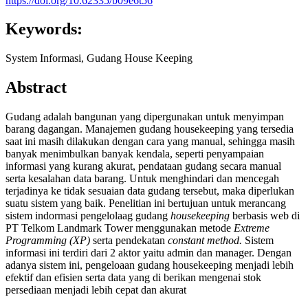
https://doi.org/10.62335/b09e6t56
Keywords:
System Informasi, Gudang House Keeping
Abstract
Gudang adalah bangunan yang dipergunakan untuk menyimpan
barang dagangan. Manajemen gudang housekeeping yang tersedia
saat ini masih dilakukan dengan cara yang manual, sehingga masih
banyak menimbulkan banyak kendala, seperti penyampaian
informasi yang kurang akurat, pendataan gudang secara manual
serta kesalahan data barang. Untuk menghindari dan mencegah
terjadinya ke tidak sesuaian data gudang tersebut, maka diperlukan
suatu sistem yang baik. Penelitian ini bertujuan untuk merancang
sistem indormasi pengelolaag gudang
housekeeping
berbasis web di
PT Telkom Landmark Tower menggunakan metode
Extreme
Programming (XP)
serta pendekatan
constant method.
Sistem
informasi ini terdiri dari 2 aktor yaitu admin dan manager. Dengan
adanya sistem ini, pengeloaan gudang housekeeping menjadi lebih
efektif dan efisien serta data yang di berikan mengenai stok
persediaan menjadi lebih cepat dan akurat