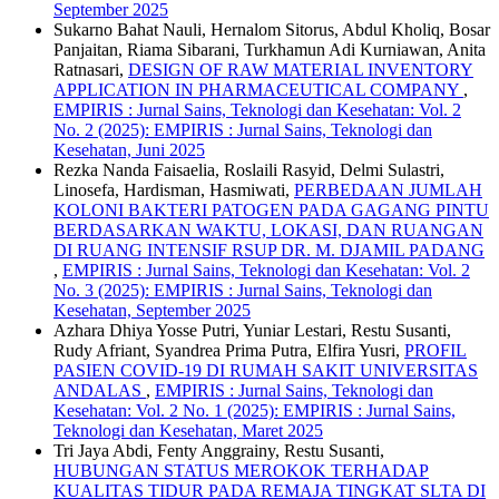
September 2025
Sukarno Bahat Nauli, Hernalom Sitorus, Abdul Kholiq, Bosar
Panjaitan, Riama Sibarani, Turkhamun Adi Kurniawan, Anita
Ratnasari,
DESIGN OF RAW MATERIAL INVENTORY
APPLICATION IN PHARMACEUTICAL COMPANY
,
EMPIRIS : Jurnal Sains, Teknologi dan Kesehatan: Vol. 2
No. 2 (2025): EMPIRIS : Jurnal Sains, Teknologi dan
Kesehatan, Juni 2025
Rezka Nanda Faisaelia, Roslaili Rasyid, Delmi Sulastri,
Linosefa, Hardisman, Hasmiwati,
PERBEDAAN JUMLAH
KOLONI BAKTERI PATOGEN PADA GAGANG PINTU
BERDASARKAN WAKTU, LOKASI, DAN RUANGAN
DI RUANG INTENSIF RSUP DR. M. DJAMIL PADANG
,
EMPIRIS : Jurnal Sains, Teknologi dan Kesehatan: Vol. 2
No. 3 (2025): EMPIRIS : Jurnal Sains, Teknologi dan
Kesehatan, September 2025
Azhara Dhiya Yosse Putri, Yuniar Lestari, Restu Susanti,
Rudy Afriant, Syandrea Prima Putra, Elfira Yusri,
PROFIL
PASIEN COVID-19 DI RUMAH SAKIT UNIVERSITAS
ANDALAS
,
EMPIRIS : Jurnal Sains, Teknologi dan
Kesehatan: Vol. 2 No. 1 (2025): EMPIRIS : Jurnal Sains,
Teknologi dan Kesehatan, Maret 2025
Tri Jaya Abdi, Fenty Anggrainy, Restu Susanti,
HUBUNGAN STATUS MEROKOK TERHADAP
KUALITAS TIDUR PADA REMAJA TINGKAT SLTA DI