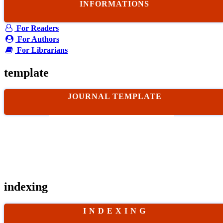
INFORMATIONS
For Readers
For Authors
For Librarians
template
JOURNAL TEMPLATE
indexing
I N D E X I N G