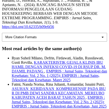
Hartanti, D., Hiswara, A., Supratman, J. ., Pratama, B. ., &
Aprianto, N. . (2024). RANCANG BANGUN SISTEM
INFORMASI PENGELOLAAN GUDANG
HOUSEKEEPING BERBASIS WEB DENGAN METODE
EXTREME PROGRAMMING.
EMPIRIS : Jurnal Sains,
Teknologi Dan Kesehatan
,
1
(1), 1-9.
https://doi.org/10.62335/b09e6t56
More Citation Formats
Most read articles by the same author(s)
Ryan Suheil Milano, Defrin, Firdawati, Aladin, Russilawati,
Gusti Revilla,
KARAKTERISTIK GEJALA KLINIS IBU
HAMIL DENGAN INFEKSI COVID-19 DI RSUP DR. M.
DJAMIL PADANG
,
EMPIRIS : Jurnal Sains, Teknologi dan
Kesehatan: Vol. 2 No. 1 (2025): EMPIRIS : Jurnal Sains,
Teknologi dan Kesehatan, Maret 2025
Fatmi, Nanda Norisa, Rina Julianti, Asmanidar, Isnaini Putri,
ASUHAN KEBIDANAN KOMPREHENSIF PADA IBU
R DI PMB DEWI SANDRA KECAMATAN MEREUBO
KABUPATEN ACEH BARAT TAHUN 2025
,
EMPIRIS :
Jurnal Sains, Teknologi dan Kesehatan: Vol. 2 No. 2 (2025):
EMPIRIS : Jurnal Sains, Teknologi dan Kesehatan, Juni 2025