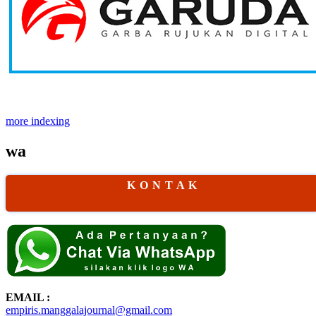
more indexing
wa
K O N T A K
EMAIL :
empiris.manggalajournal@gmail.com