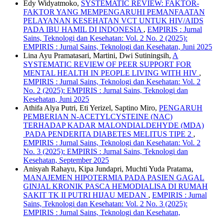
Edy Widyatmoko,
SYSTEMATIC REVIEW: FAKTOR-
FAKTOR YANG MEMPENGARUHI PEMANFAATAN
PELAYANAN KESEHATAN VCT UNTUK HIV/AIDS
PADA IBU HAMIL DI INDONESIA
,
EMPIRIS : Jurnal
Sains, Teknologi dan Kesehatan: Vol. 2 No. 2 (2025):
EMPIRIS : Jurnal Sains, Teknologi dan Kesehatan, Juni 2025
Lina Ayu Pramatasari, Martini, Dwi Sutiningsih,
A
SYSTEMATIC REVIEW OF PEER SUPPORT FOR
MENTAL HEALTH IN PEOPLE LIVING WITH HIV
,
EMPIRIS : Jurnal Sains, Teknologi dan Kesehatan: Vol. 2
No. 2 (2025): EMPIRIS : Jurnal Sains, Teknologi dan
Kesehatan, Juni 2025
Athifa Alya Putri, Eti Yerizel, Saptino Miro,
PENGARUH
PEMBERIAN N-ACETYLCYSTEINE (NAC)
TERHADAP KADAR MALONDIALDEHYDE (MDA)
PADA PENDERITA DIABETES MELITUS TIPE 2
,
EMPIRIS : Jurnal Sains, Teknologi dan Kesehatan: Vol. 2
No. 3 (2025): EMPIRIS : Jurnal Sains, Teknologi dan
Kesehatan, September 2025
Anisyah Rahayu, Kipa Jundapri, Muchti Yuda Pratama,
MANAJEMEN HIPOTERMIA PADA PASIEN GAGAL
GINJAL KRONIK PASCA HEMODIALISA DI RUMAH
SAKIT TK II PUTRI HIJAU MEDAN
,
EMPIRIS : Jurnal
Sains, Teknologi dan Kesehatan: Vol. 2 No. 3 (2025):
EMPIRIS : Jurnal Sains, Teknologi dan Kesehatan,