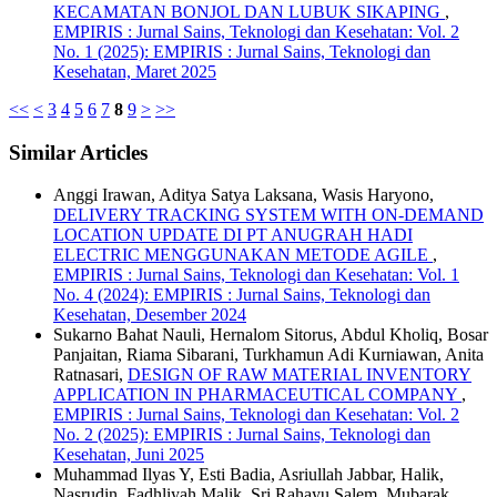
KECAMATAN BONJOL DAN LUBUK SIKAPING
,
EMPIRIS : Jurnal Sains, Teknologi dan Kesehatan: Vol. 2
No. 1 (2025): EMPIRIS : Jurnal Sains, Teknologi dan
Kesehatan, Maret 2025
<<
<
3
4
5
6
7
8
9
>
>>
Similar Articles
Anggi Irawan, Aditya Satya Laksana, Wasis Haryono,
DELIVERY TRACKING SYSTEM WITH ON-DEMAND
LOCATION UPDATE DI PT ANUGRAH HADI
ELECTRIC MENGGUNAKAN METODE AGILE
,
EMPIRIS : Jurnal Sains, Teknologi dan Kesehatan: Vol. 1
No. 4 (2024): EMPIRIS : Jurnal Sains, Teknologi dan
Kesehatan, Desember 2024
Sukarno Bahat Nauli, Hernalom Sitorus, Abdul Kholiq, Bosar
Panjaitan, Riama Sibarani, Turkhamun Adi Kurniawan, Anita
Ratnasari,
DESIGN OF RAW MATERIAL INVENTORY
APPLICATION IN PHARMACEUTICAL COMPANY
,
EMPIRIS : Jurnal Sains, Teknologi dan Kesehatan: Vol. 2
No. 2 (2025): EMPIRIS : Jurnal Sains, Teknologi dan
Kesehatan, Juni 2025
Muhammad Ilyas Y, Esti Badia, Asriullah Jabbar, Halik,
Nasrudin, Fadhliyah Malik, Sri Rahayu Salem, Mubarak,