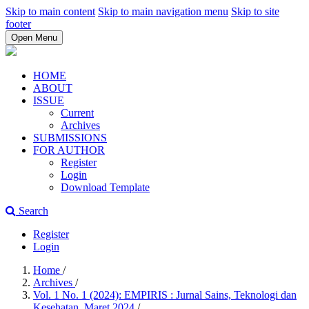
Skip to main content
Skip to main navigation menu
Skip to site
footer
Open Menu
HOME
ABOUT
ISSUE
Current
Archives
SUBMISSIONS
FOR AUTHOR
Register
Login
Download Template
Search
Register
Login
Home
/
Archives
/
Vol. 1 No. 1 (2024): EMPIRIS : Jurnal Sains, Teknologi dan
Kesehatan, Maret 2024
/