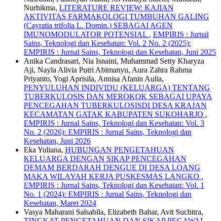
Nurhikma,
LITERATURE REVIEW: KAJIAN
AKTIVITAS FARMAKOLOGI TUMBUHAN GALING
(Cayratia trifolia L. Domin.) SEBAGAI AGEN
IMUNOMODULATOR POTENSIAL
,
EMPIRIS : Jurnal
Sains, Teknologi dan Kesehatan: Vol. 2 No. 2 (2025):
EMPIRIS : Jurnal Sains, Teknologi dan Kesehatan, Juni 2025
Anika Candrasari, Nia Isnaini, Muhammad Setty Kharyza
Aji, Nayla Alivia Putri Abimanyu, Aura Zahra Rahma
Priyanto, Yogi Aprisila, Annisa Afanin Aulia,
PENYULUHAN INDIVIDU (KELUARGA) TENTANG
TUBERKULOSIS DAN MEROKOK SEBAGAI UPAYA
PENCEGAHAN TUBERKULOSISDI DESA KRAJAN
KECAMATAN GATAK KABUPATEN SUKOHARJO
,
EMPIRIS : Jurnal Sains, Teknologi dan Kesehatan: Vol. 3
No. 2 (2026): EMPIRIS : Jurnal Sains, Teknologi dan
Kesehatan, Juni 2026
Eka Yuliana,
HUBUNGAN PENGETAHUAN
KELUARGA DENGAN SIKAP PENCEGAHAN
DEMAM BERDARAH DENGUE DI DESA LOANG
MAKA WILAYAH KERJA PUSKESMAS LANGKO
,
EMPIRIS : Jurnal Sains, Teknologi dan Kesehatan: Vol. 1
No. 1 (2024): EMPIRIS : Jurnal Sains, Teknologi dan
Kesehatan, Maret 2024
Vasya Maharani Salsabila, Elizabeth Bahar, Avit Suchitra,
TINGKAT PENGETAHUAN DAN SIKAP PEGAWAI