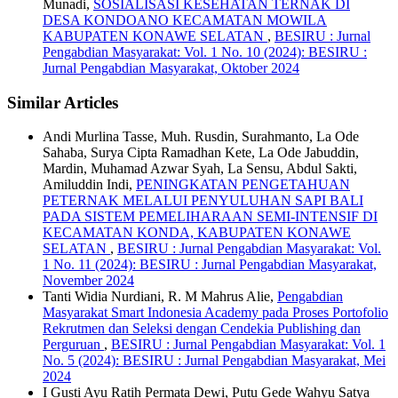
Munadi,
SOSIALISASI KESEHATAN TERNAK DI
DESA KONDOANO KECAMATAN MOWILA
KABUPATEN KONAWE SELATAN
,
BESIRU : Jurnal
Pengabdian Masyarakat: Vol. 1 No. 10 (2024): BESIRU :
Jurnal Pengabdian Masyarakat, Oktober 2024
Similar Articles
Andi Murlina Tasse, Muh. Rusdin, Surahmanto, La Ode
Sahaba, Surya Cipta Ramadhan Kete, La Ode Jabuddin,
Mardin, Muhamad Azwar Syah, La Sensu, Abdul Sakti,
Amiluddin Indi,
PENINGKATAN PENGETAHUAN
PETERNAK MELALUI PENYULUHAN SAPI BALI
PADA SISTEM PEMELIHARAAN SEMI-INTENSIF DI
KECAMATAN KONDA, KABUPATEN KONAWE
SELATAN
,
BESIRU : Jurnal Pengabdian Masyarakat: Vol.
1 No. 11 (2024): BESIRU : Jurnal Pengabdian Masyarakat,
November 2024
Tanti Widia Nurdiani, R. M Mahrus Alie,
Pengabdian
Masyarakat Smart Indonesia Academy pada Proses Portofolio
Rekrutmen dan Seleksi dengan Cendekia Publishing dan
Perguruan
,
BESIRU : Jurnal Pengabdian Masyarakat: Vol. 1
No. 5 (2024): BESIRU : Jurnal Pengabdian Masyarakat, Mei
2024
I Gusti Ayu Ratih Permata Dewi, Putu Gede Wahyu Satya