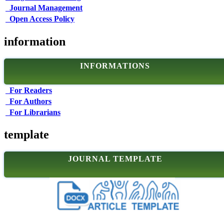
Journal Management
Open Access Policy
information
INFORMATIONS
For Readers
For Authors
For Librarians
template
JOURNAL TEMPLATE