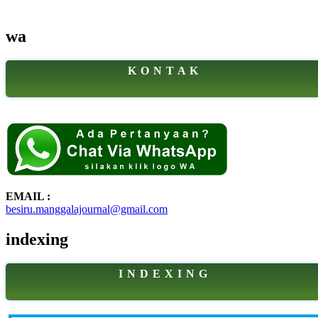
wa
K O N T A K
EMAIL :
besiru.manggalajournal@gmail.com
indexing
I N D E X I N G