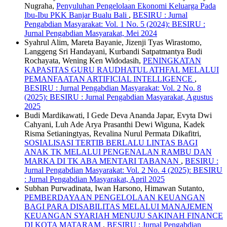
Nugraha,
Penyuluhan Pengelolaan Ekonomi Keluarga Pada
Ibu-Ibu PKK Banjar Bualu Bali
,
BESIRU : Jurnal
Pengabdian Masyarakat: Vol. 1 No. 5 (2024): BESIRU :
Jurnal Pengabdian Masyarakat, Mei 2024
Syahrul Alim, Mareta Bayanie, Jizenji Tyas Wirastomo,
Langgeng Sri Handayani, Kurbandi Satpatmantya Budi
Rochayata, Wening Ken Widodasih,
PENINGKATAN
KAPASITAS GURU RAUDHATUL ATHFAL MELALUI
PEMANFAATAN ARTIFICIAL INTELLIGENCE
,
BESIRU : Jurnal Pengabdian Masyarakat: Vol. 2 No. 8
(2025): BESIRU : Jurnal Pengabdian Masyarakat, Agustus
2025
Budi Mardikawati, I Gede Deva Ananda Japar, Evyta Dwi
Cahyani, Luh Ade Arya Prasanthi Dewi Wiguna, Kadek
Risma Setianingtyas, Revalina Nurul Permata Dikafitri,
SOSIALISASI TERTIB BERLALU LINTAS BAGI
ANAK TK MELALUI PENGENALAN RAMBU DAN
MARKA DI TK ABA MENTARI TABANAN
,
BESIRU :
Jurnal Pengabdian Masyarakat: Vol. 2 No. 4 (2025): BESIRU
: Jurnal Pengabdian Masyarakat, April 2025
Subhan Purwadinata, Iwan Harsono, Himawan Sutanto,
PEMBERDAYAAN PENGELOLAAN KEUANGAN
BAGI PARA DISABILITAS MELALUI MANAJEMEN
KEUANGAN SYARIAH MENUJU SAKINAH FINANCE
DI KOTA MATARAM
,
BESIRU : Jurnal Pengabdian