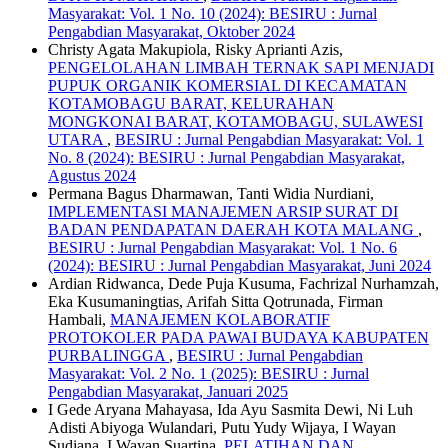
Masyarakat: Vol. 1 No. 10 (2024): BESIRU : Jurnal
Pengabdian Masyarakat, Oktober 2024
Christy Agata Makupiola, Risky Aprianti Azis,
PENGELOLAHAN LIMBAH TERNAK SAPI MENJADI
PUPUK ORGANIK KOMERSIAL DI KECAMATAN
KOTAMOBAGU BARAT, KELURAHAN
MONGKONAI BARAT, KOTAMOBAGU, SULAWESI
UTARA
,
BESIRU : Jurnal Pengabdian Masyarakat: Vol. 1
No. 8 (2024): BESIRU : Jurnal Pengabdian Masyarakat,
Agustus 2024
Permana Bagus Dharmawan, Tanti Widia Nurdiani,
IMPLEMENTASI MANAJEMEN ARSIP SURAT DI
BADAN PENDAPATAN DAERAH KOTA MALANG
,
BESIRU : Jurnal Pengabdian Masyarakat: Vol. 1 No. 6
(2024): BESIRU : Jurnal Pengabdian Masyarakat, Juni 2024
Ardian Ridwanca, Dede Puja Kusuma, Fachrizal Nurhamzah,
Eka Kusumaningtias, Arifah Sitta Qotrunada, Firman
Hambali,
MANAJEMEN KOLABORATIF
PROTOKOLER PADA PAWAI BUDAYA KABUPATEN
PURBALINGGA
,
BESIRU : Jurnal Pengabdian
Masyarakat: Vol. 2 No. 1 (2025): BESIRU : Jurnal
Pengabdian Masyarakat, Januari 2025
I Gede Aryana Mahayasa, Ida Ayu Sasmita Dewi, Ni Luh
Adisti Abiyoga Wulandari, Putu Yudy Wijaya, I Wayan
Sudiana, I Wayan Suartina,
PELATIHAN DAN