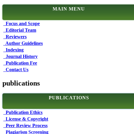
MAIN MENU
Focus and Scope
Editorial Team
Reviewers
Author Guidelines
Indexing
Journal History
Publication Fee
Contact Us
publications
PUBLICATIONS
Publication Ethics
License & Copyright
Peer Review Process
Plagiarism Screening