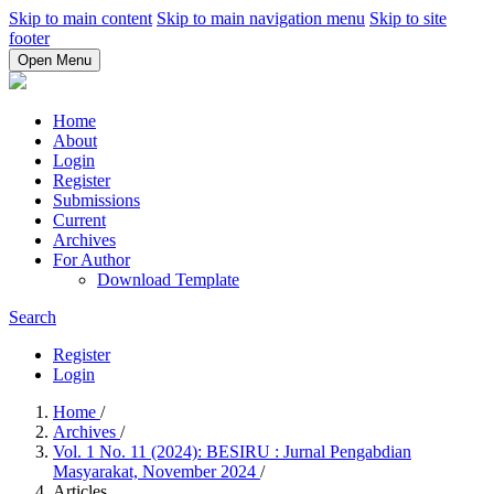
Skip to main content
Skip to main navigation menu
Skip to site
footer
Open Menu
Home
About
Login
Register
Submissions
Current
Archives
For Author
Download Template
Search
Register
Login
Home
/
Archives
/
Vol. 1 No. 11 (2024): BESIRU : Jurnal Pengabdian
Masyarakat, November 2024
/
Articles