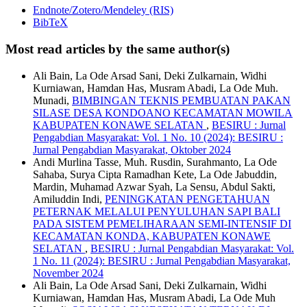
Endnote/Zotero/Mendeley (RIS)
BibTeX
Most read articles by the same author(s)
Ali Bain, La Ode Arsad Sani, Deki Zulkarnain, Widhi
Kurniawan, Hamdan Has, Musram Abadi, La Ode Muh.
Munadi,
BIMBINGAN TEKNIS PEMBUATAN PAKAN
SILASE DESA KONDOANO KECAMATAN MOWILA
KABUPATEN KONAWE SELATAN
,
BESIRU : Jurnal
Pengabdian Masyarakat: Vol. 1 No. 10 (2024): BESIRU :
Jurnal Pengabdian Masyarakat, Oktober 2024
Andi Murlina Tasse, Muh. Rusdin, Surahmanto, La Ode
Sahaba, Surya Cipta Ramadhan Kete, La Ode Jabuddin,
Mardin, Muhamad Azwar Syah, La Sensu, Abdul Sakti,
Amiluddin Indi,
PENINGKATAN PENGETAHUAN
PETERNAK MELALUI PENYULUHAN SAPI BALI
PADA SISTEM PEMELIHARAAN SEMI-INTENSIF DI
KECAMATAN KONDA, KABUPATEN KONAWE
SELATAN
,
BESIRU : Jurnal Pengabdian Masyarakat: Vol.
1 No. 11 (2024): BESIRU : Jurnal Pengabdian Masyarakat,
November 2024
Ali Bain, La Ode Arsad Sani, Deki Zulkarnain, Widhi
Kurniawan, Hamdan Has, Musram Abadi, La Ode Muh