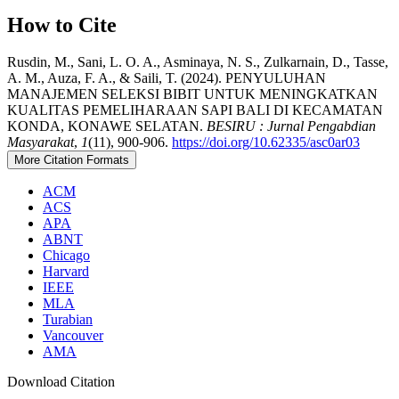
How to Cite
Rusdin, M., Sani, L. O. A., Asminaya, N. S., Zulkarnain, D., Tasse,
A. M., Auza, F. A., & Saili, T. (2024). PENYULUHAN
MANAJEMEN SELEKSI BIBIT UNTUK MENINGKATKAN
KUALITAS PEMELIHARAAN SAPI BALI DI KECAMATAN
KONDA, KONAWE SELATAN.
BESIRU : Jurnal Pengabdian
Masyarakat
,
1
(11), 900-906.
https://doi.org/10.62335/asc0ar03
More Citation Formats
ACM
ACS
APA
ABNT
Chicago
Harvard
IEEE
MLA
Turabian
Vancouver
AMA
Download Citation