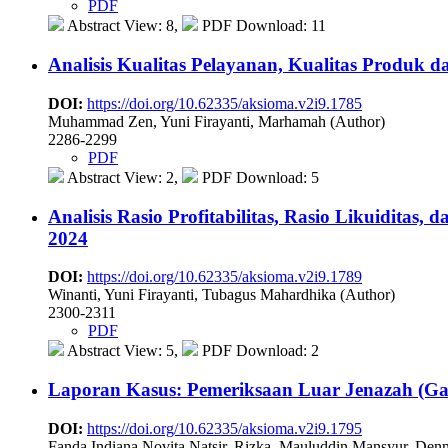
PDF
Abstract View: 8,
PDF Download: 11
Analisis Kualitas Pelayanan, Kualitas Produ
DOI:
https://doi.org/10.62335/aksioma.v2i9.1785
Muhammad Zen, Yuni Firayanti, Marhamah (Author)
2286-2299
PDF
Abstract View: 2,
PDF Download: 5
Analisis Rasio Profitabilitas, Rasio Likuidita
2024
DOI:
https://doi.org/10.62335/aksioma.v2i9.1789
Winanti, Yuni Firayanti, Tubagus Mahardhika (Author)
2300-2311
PDF
Abstract View: 5,
PDF Download: 2
Laporan Kasus: Pemeriksaan Luar Jenazah (Ga
DOI:
https://doi.org/10.62335/aksioma.v2i9.1795
Fanda Indiana Novita Natsir, Rizka, Mauluddin Mansyur, Denn