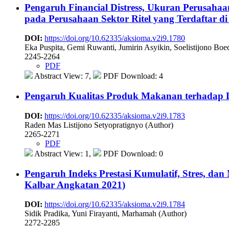
Pengaruh Financial Distress, Ukuran Perusaha
pada Perusahaan Sektor Ritel yang Terdaftar di
DOI:
https://doi.org/10.62335/aksioma.v2i9.1780
Eka Puspita, Gemi Ruwanti, Jumirin Asyikin, Soelistijono Boe
2245-2264
PDF
Abstract View: 7,
PDF Download: 4
Pengaruh Kualitas Produk Makanan terhadap Loy
DOI:
https://doi.org/10.62335/aksioma.v2i9.1783
Raden Mas Listijono Setyopratignyo (Author)
2265-2271
PDF
Abstract View: 1,
PDF Download: 0
Pengaruh Indeks Prestasi Kumulatif, Stres, d
Kalbar Angkatan 2021)
DOI:
https://doi.org/10.62335/aksioma.v2i9.1784
Sidik Pradika, Yuni Firayanti, Marhamah (Author)
2272-2285