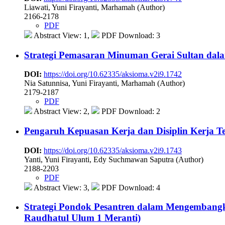
Liawati, Yuni Firayanti, Marhamah (Author)
2166-2178
PDF
Abstract View: 1,
PDF Download: 3
Strategi Pemasaran Minuman Gerai Sultan da
DOI:
https://doi.org/10.62335/aksioma.v2i9.1742
Nia Satunnisa, Yuni Firayanti, Marhamah (Author)
2179-2187
PDF
Abstract View: 2,
PDF Download: 2
Pengaruh Kepuasan Kerja dan Disiplin Kerja
DOI:
https://doi.org/10.62335/aksioma.v2i9.1743
Yanti, Yuni Firayanti, Edy Suchmawan Saputra (Author)
2188-2203
PDF
Abstract View: 3,
PDF Download: 4
Strategi Pondok Pesantren dalam Mengembangk
Raudhatul Ulum 1 Meranti)