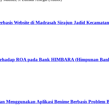
rbasis Website di Madrasah Sirajun Jadid Kecamatan
Terhadap ROA pada Bank HIMBARA (Himpunan Bank Mi
an Menggunakan Aplikasi Benime Berbasis Problem B