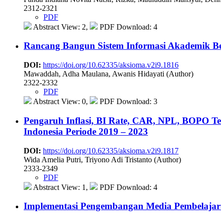
2312-2321
PDF
Abstract View: 2,
PDF Download: 4
Rancang Bangun Sistem Informasi Akademik Be
DOI:
https://doi.org/10.62335/aksioma.v2i9.1816
Mawaddah, Adha Maulana, Awanis Hidayati (Author)
2322-2332
PDF
Abstract View: 0,
PDF Download: 3
Pengaruh Inflasi, BI Rate, CAR, NPL, BOPO 
Indonesia Periode 2019 – 2023
DOI:
https://doi.org/10.62335/aksioma.v2i9.1817
Wida Amelia Putri, Triyono Adi Tristanto (Author)
2333-2349
PDF
Abstract View: 1,
PDF Download: 4
Implementasi Pengembangan Media Pembelajar