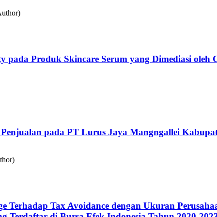
Author)
 pada Produk Skincare Serum yang Dimediasi oleh Cu
n Penjualan pada PT Lurus Jaya Mangngallei Kabup
thor)
age Terhadap Tax Avoidance dengan Ukuran Perusahaa
ng Terdaftar di Bursa Efek Indonesia Tahun 2020-202