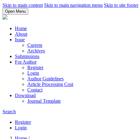
Skip to main content
Skip to main navigation menu
Skip to site footer
Open Menu
Home
About
Issue
Current
Archives
Submissions
For Author
Register
Login
Author Guidelines
Article Processing Cost
Contact
Download
Journal Template
Search
Register
Login
Home
/