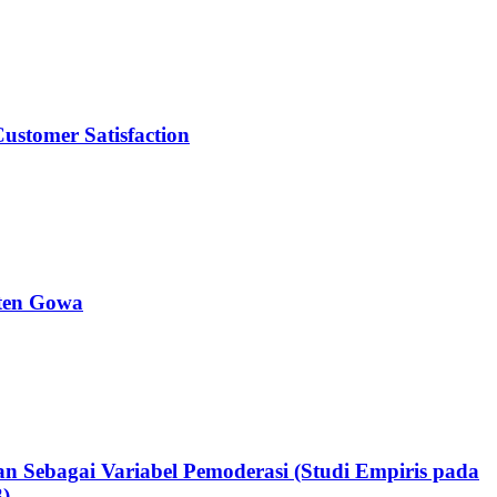
stomer Satisfaction
aten Gowa
n Sebagai Variabel Pemoderasi (Studi Empiris pada
3)