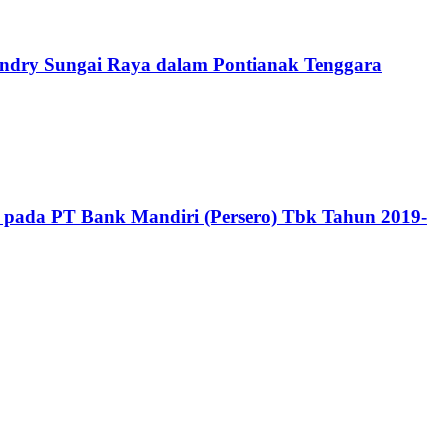
undry Sungai Raya dalam Pontianak Tenggara
gan pada PT Bank Mandiri (Persero) Tbk Tahun 2019-