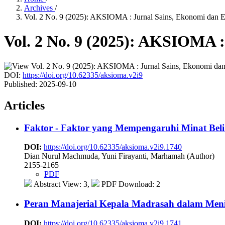
Archives
/
Vol. 2 No. 9 (2025): AKSIOMA : Jurnal Sains, Ekonomi dan 
Vol. 2 No. 9 (2025): AKSIOMA 
DOI:
https://doi.org/10.62335/aksioma.v2i9
Published:
2025-09-10
Articles
Faktor - Faktor yang Mempengaruhi Minat Bel
DOI:
https://doi.org/10.62335/aksioma.v2i9.1740
Dian Nurul Machmuda, Yuni Firayanti, Marhamah (Author)
2155-2165
PDF
Abstract View: 3,
PDF Download: 2
Peran Manajerial Kepala Madrasah dalam Meni
DOI:
https://doi.org/10.62335/aksioma.v2i9.1741