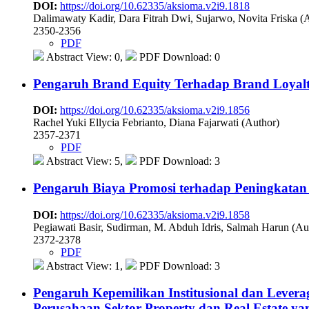
DOI:
https://doi.org/10.62335/aksioma.v2i9.1818
Dalimawaty Kadir, Dara Fitrah Dwi, Sujarwo, Novita Friska (
2350-2356
PDF
Abstract View: 0,
PDF Download: 0
Pengaruh Brand Equity Terhadap Brand Loyalty
DOI:
https://doi.org/10.62335/aksioma.v2i9.1856
Rachel Yuki Ellycia Febrianto, Diana Fajarwati (Author)
2357-2371
PDF
Abstract View: 5,
PDF Download: 3
Pengaruh Biaya Promosi terhadap Peningkata
DOI:
https://doi.org/10.62335/aksioma.v2i9.1858
Pegiawati Basir, Sudirman, M. Abduh Idris, Salmah Harun (Au
2372-2378
PDF
Abstract View: 1,
PDF Download: 3
Pengaruh Kepemilikan Institusional dan Lever
Perusahaan Sektor Property dan Real Estate ya