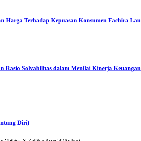
k dan Harga Terhadap Kepuasan Konsumen Fachira La
s, dan Rasio Solvabilitas dalam Menilai Kinerja Keuan
ntung Diri)
y Mathius, S. Zulfikar Assegaf (Author)