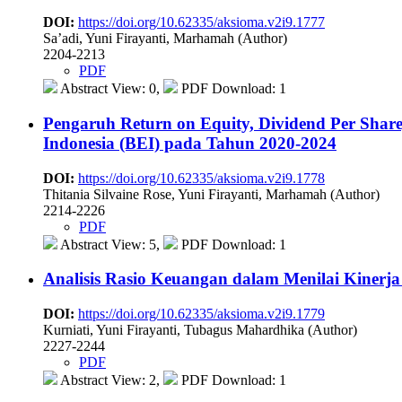
DOI:
https://doi.org/10.62335/aksioma.v2i9.1777
Sa’adi, Yuni Firayanti, Marhamah (Author)
2204-2213
PDF
Abstract View: 0,
PDF Download: 1
Pengaruh Return on Equity, Dividend Per Shar
Indonesia (BEI) pada Tahun 2020-2024
DOI:
https://doi.org/10.62335/aksioma.v2i9.1778
Thitania Silvaine Rose, Yuni Firayanti, Marhamah (Author)
2214-2226
PDF
Abstract View: 5,
PDF Download: 1
Analisis Rasio Keuangan dalam Menilai Kinerj
DOI:
https://doi.org/10.62335/aksioma.v2i9.1779
Kurniati, Yuni Firayanti, Tubagus Mahardhika (Author)
2227-2244
PDF
Abstract View: 2,
PDF Download: 1