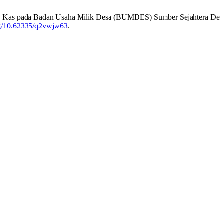
aran Kas pada Badan Usaha Milik Desa (BUMDES) Sumber Sejahtera D
org/10.62335/q2vwjw63
.