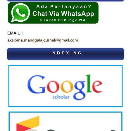
EMAIL :
aksioma.manggalajournal@gmail.com
I N D E X I N G