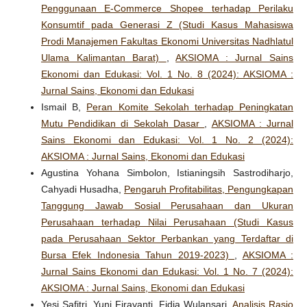
Penggunaan E-Commerce Shopee terhadap Perilaku
Konsumtif pada Generasi Z (Studi Kasus Mahasiswa
Prodi Manajemen Fakultas Ekonomi Universitas Nadhlatul
Ulama Kalimantan Barat)
,
AKSIOMA : Jurnal Sains
Ekonomi dan Edukasi: Vol. 1 No. 8 (2024): AKSIOMA :
Jurnal Sains, Ekonomi dan Edukasi
Ismail B,
Peran Komite Sekolah terhadap Peningkatan
Mutu Pendidikan di Sekolah Dasar
,
AKSIOMA : Jurnal
Sains Ekonomi dan Edukasi: Vol. 1 No. 2 (2024):
AKSIOMA : Jurnal Sains, Ekonomi dan Edukasi
Agustina Yohana Simbolon, Istianingsih Sastrodiharjo,
Cahyadi Husadha,
Pengaruh Profitabilitas, Pengungkapan
Tanggung Jawab Sosial Perusahaan dan Ukuran
Perusahaan terhadap Nilai Perusahaan (Studi Kasus
pada Perusahaan Sektor Perbankan yang Terdaftar di
Bursa Efek Indonesia Tahun 2019-2023)
,
AKSIOMA :
Jurnal Sains Ekonomi dan Edukasi: Vol. 1 No. 7 (2024):
AKSIOMA : Jurnal Sains, Ekonomi dan Edukasi
Yesi Safitri, Yuni Firayanti, Fidia Wulansari,
Analisis Rasio