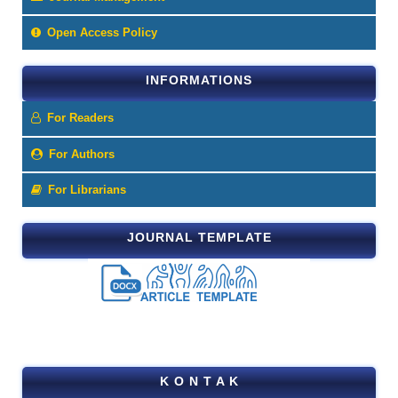
Open Access Policy
INFORMATIONS
For Readers
For Authors
For Librarians
JOURNAL TEMPLATE
K O N T A K