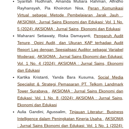
Syarifah Hudhriah, Amanda Mutiara Rahman, Alfridho
Rayhansyah, Pia Khoirotun Nisa,
Peran Komunikasi
Virtual sebagai Metode Pembelajaran Jarak Jauh
,
AKSIOMA : Jurnal Sains Ekonomi dan Edukasi: Vol. 1 No.
5 (2024): AKSIOMA : Jurnal Sains, Ekonomi dan Edukasi
Maharani Setiawaty, Riska Damayanti,
Pengaruh Audit
Tenure, Opini Audit, dan Ukuran KAP terhadap Audit
Report Lag dengan Spesialisasi Auditor sebagai Variabel
Moderasi
,
AKSIOMA : Jurnal Sains Ekonomi dan Edukasi:
Vol. 1 No. 4 (2024): AKSIOMA : Jurnal Sains, Ekonomi
dan Edukasi
Kartika Kristanti, Yanda Bara Kusuma,
Social Media
Specialist & Strategi Pemasaran PT. Telkom Landmark
Tower Surabaya
,
AKSIOMA : Jurnal Sains Ekonomi dan
Edukasi: Vol. 1 No. 8 (2024): AKSIOMA : Jurnal Sains,
Ekonomi dan Edukasi
Aulia Gandini, Agussalim,
Tinjauan Literatur: Business
Intelligence dalam Peningkatan Kinerja Usaha
,
AKSIOMA
: Jurnal Sains Ekonomi dan Edukasi: Vol. 1 No. 1 (2024):